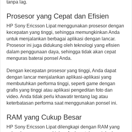
tanpa lag.
Prosesor yang Cepat dan Efisien
HP Sony Ericsson Lipat menggunakan prosesor dengan
kecepatan yang tinggi, sehingga memungkinkan Anda
untuk menjalankan berbagai aplikasi dengan lancar.
Prosesor ini juga didukung oleh teknologi yang efisien
dalam penggunaan daya, sehingga tidak akan cepat
menguras baterai ponsel Anda.
Dengan kecepatan prosesor yang tinggi, Anda dapat
dengan lancar menjalankan aplikasi-aplikasi yang
membutuhkan performa tinggi, seperti game dengan
grafis yang tinggi atau aplikasi pengeditan foto dan
video. Anda tidak perlu khawatir tentang lag atau
keterbatasan performa saat menggunakan ponsel ini.
RAM yang Cukup Besar
HP Sony Ericsson Lipat dilengkapi dengan RAM yang