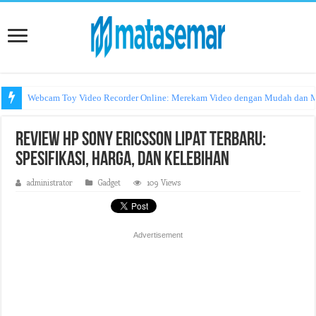
Webcam Toy Video Recorder Online: Merekam Video dengan Mudah dan
Hosting Amerika Murah: Pilihan Tepat Untuk Portofolio Online Anda
Review HP Sony Ericsson Lipat Terbaru:
Spesifikasi, Harga, dan Kelebihan
administrator
Gadget
109 Views
Advertisement