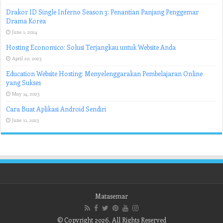
Drakor ID Single Inferno Season 3: Penantian Panjang Penggemar
Drama Korea
June 1, 2024
Hosting Economico: Solusi Terjangkau untuk Website Anda
April 20, 2023
Education Website Hosting: Menyelenggarakan Pembelajaran Online
yang Sukses
May 14, 2023
Cara Buat Aplikasi Android Sendiri
June 11, 2023
Matasemar
© Copyright 2026, All Rights Reserved