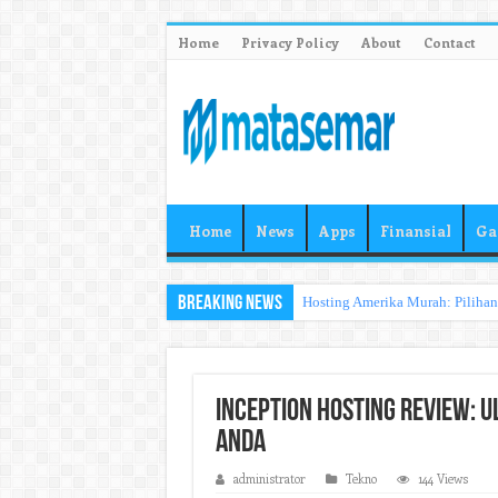
Home
Privacy Policy
About
Contact
Home
News
Apps
Finansial
Ga
Breaking News
Hosting Amerika Murah: Pilihan
Inception Hosting Review: U
Anda
administrator
Tekno
144 Views