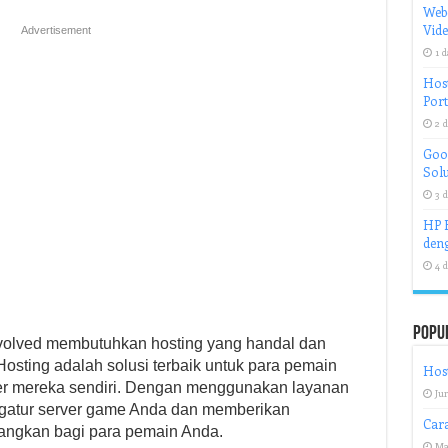
Web
Vid
Advertisement
1 d
Host
Port
2 d
Goog
Solu
3 d
HP H
deng
4 d
Popu
Evolved membutuhkan hosting yang handal dan
 Hosting adalah solusi terbaik untuk para pemain
Host
er mereka sendiri. Dengan menggunakan layanan
Jun
gatur server game Anda dan memberikan
Cara
ngkan bagi para pemain Anda.
Ma