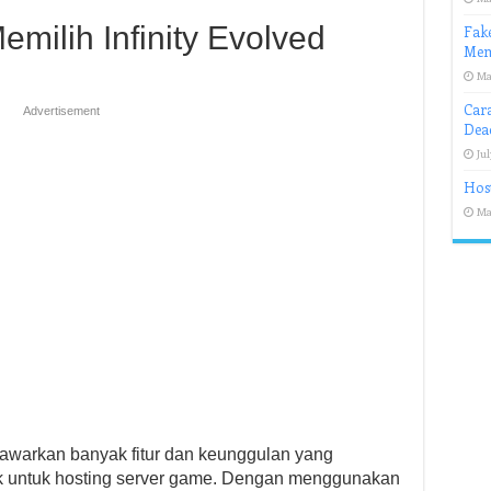
milih Infinity Evolved
Fake
Mem
Ma
Car
Advertisement
Deac
Jul
Hos
Ma
nawarkan banyak fitur dan keunggulan yang
ik untuk hosting server game. Dengan menggunakan