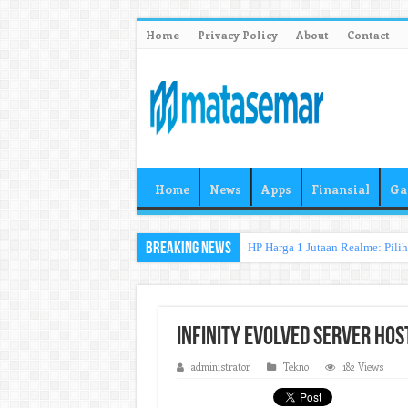
Home
Privacy Policy
About
Contact
Home
News
Apps
Finansial
Ga
Breaking News
HP Harga 1 Jutaan Realme: Pili
Infinity Evolved Server Hos
administrator
Tekno
182 Views