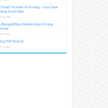
 Email Otomatis via Hosting – Cara Cepat
buat Email Palsu
y 30, 2023
a Mengaktifkan Kembali Akun IG yang
tivate
y 12, 2024
ting PHP Node JS
y 17, 2023