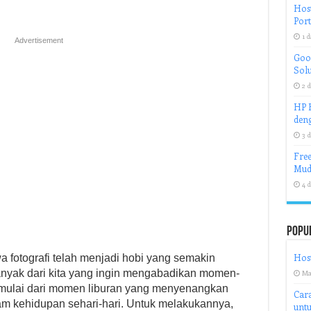
Host
Port
1 d
Advertisement
Goog
Solu
2 d
HP H
deng
3 d
Free
Mud
4 d
Popu
Hos
fotografi telah menjadi hobi yang semakin
anyak dari kita yang ingin mengabadikan momen-
Ma
 mulai dari momen liburan yang menyenangkan
Cara
 kehidupan sehari-hari. Untuk melakukannya,
untu