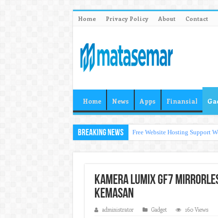
Home
Privacy Policy
About
Contact
Home
News
Apps
Finansial
Ga
Breaking News
Free Website Hosting Support W
Kamera Lumix GF7 Mirrorles
Kemasan
administrator
Gadget
160 Views