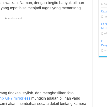
 dilewatkan. Namun, dengan begitu banyak pilihan
Au
 yang tepat bisa menjadi tugas yang menantang.
Cara
Jun
Advertisement
Car
Mud
Fe
HP T
Peng
Ma
ng ringkas, stylish, dan menghasilkan foto
ix GF7 mirrorless
mungkin adalah pilihan yang
i, kami akan membahas secara detail tentang kamera