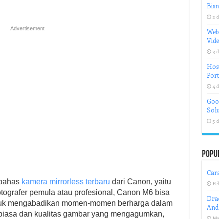
Bisn
2 d
Advertisement
Web
Vid
3 d
Host
Port
4 d
Goog
Solu
5 d
Popu
Cara
mbahas
kamera mirrorless terbaru
dari Canon, yaitu
Fe
ografer pemula atau profesional, Canon M6 bisa
Drac
ntuk mengabadikan momen-momen berharga dalam
And
r biasa dan kualitas gambar yang mengagumkan,
Ma