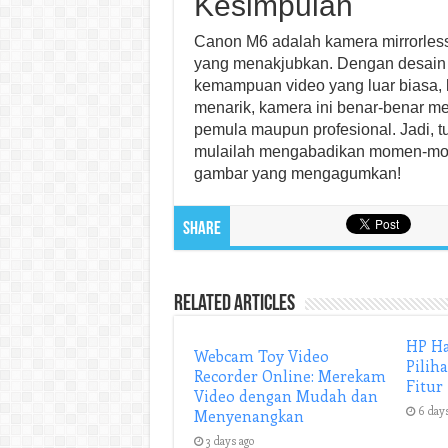
Kesimpulan
Canon M6 adalah kamera mirrorless
yang menakjubkan. Dengan desain ya
kemampuan video yang luar biasa, kon
menarik, kamera ini benar-benar me
pemula maupun profesional. Jadi, 
mulailah mengabadikan momen-mom
gambar yang mengagumkan!
Share
Related Articles
HP Ha
Webcam Toy Video
Pilih
Recorder Online: Merekam
Fitur
Video dengan Mudah dan
6 day
Menyenangkan
3 days ago