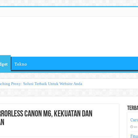
dget
Tekno
ching Proxy: Solusi Terbaik Untuk Website Anda
Terb
rrorless Canon M6, Kekuatan dan
Cara
an
20
Fitu