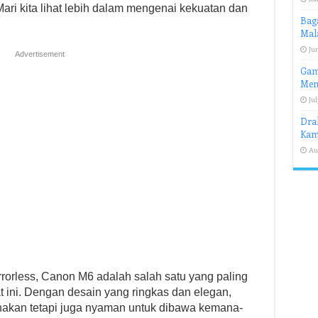
ri kita lihat lebih dalam mengenai kekuatan dan
Baga
Mal
Jun
Advertisement
Gamb
Mem
Jul
Dra
Kam
Au
rrorless, Canon M6 adalah salah satu yang paling
t ini. Dengan desain yang ringkas dan elegan,
nakan tetapi juga nyaman untuk dibawa kemana-