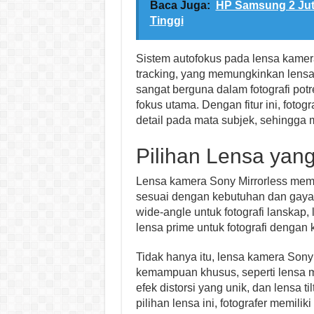
Baca Juga:
HP Samsung 2 Juta
Tinggi
Sistem autofokus pada lensa kamera
tracking, yang memungkinkan lensa 
sangat berguna dalam fotografi potre
fokus utama. Dengan fitur ini, fotog
detail pada mata subjek, sehingga m
Pilihan Lensa yan
Lensa kamera Sony Mirrorless memil
sesuai dengan kebutuhan dan gaya f
wide-angle untuk fotografi lanskap, 
lensa prime untuk fotografi dengan 
Tidak hanya itu, lensa kamera Sony
kemampuan khusus, seperti lensa mak
efek distorsi yang unik, dan lensa ti
pilihan lensa ini, fotografer memili