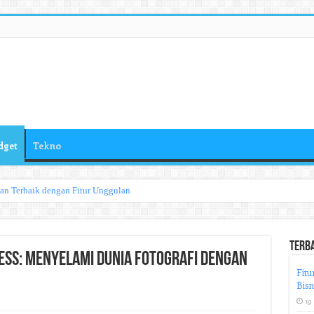
dget
Tekno
han Terbaik dengan Fitur Unggulan
Terb
ess: Menyelami Dunia Fotografi dengan
Fitu
Bisn
19