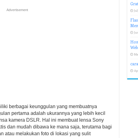
Gra
Advertisement
Jul
Fla
Mem
Jun
Host
Webs
Ma
cara
Apr
iliki berbagai keunggulan yang membuatnya
ulan pertama adalah ukurannya yang lebih kecil
ensa kamera DSLR. Hal ini membuat lensa Sony
aktis dan mudah dibawa ke mana saja, terutama bagi
n atau melakukan foto di lokasi yang sulit