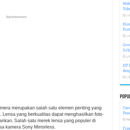
Web
Vid
2 d
Advertisement
Host
Port
3 d
Goog
Solu
4 d
HP H
deng
5 d
Popu
Car
 kamera merupakan salah satu elemen penting yang
Pand
 Lensa yang berkualitas dapat menghasilkan foto-
Ma
sankan. Salah satu merek lensa yang populer di
nsa kamera Sony Mirrorless.
Free