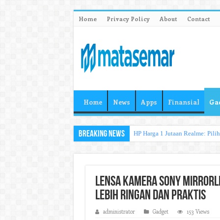
Home
Privacy Policy
About
Contact
Home
News
Apps
Finansial
Ga
Breaking News
HP Harga 1 Jutaan Realme: Pili
Lensa Kamera Sony Mirrorl
Lebih Ringan dan Praktis
administrator
Gadget
153 Views