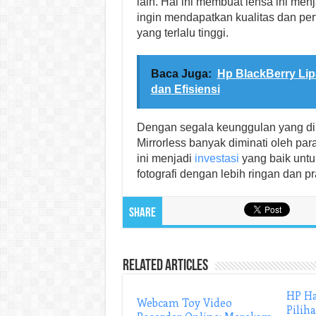
lain. Hal ini membuat lensa ini men
ingin mendapatkan kualitas dan pe
yang terlalu tinggi.
Baca Juga:
Hp BlackBerry Lip
dan Efisiensi
Dengan segala keunggulan yang dimi
Mirrorless banyak diminati oleh par
ini menjadi
investasi
yang baik untu
fotografi dengan lebih ringan dan pr
Share
Related Articles
HP Ha
Webcam Toy Video
Pilih