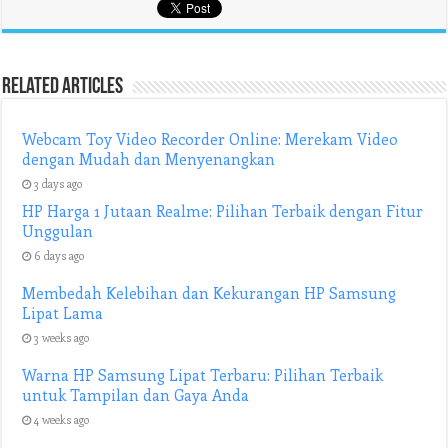
Related Articles
Webcam Toy Video Recorder Online: Merekam Video
dengan Mudah dan Menyenangkan
3 days ago
HP Harga 1 Jutaan Realme: Pilihan Terbaik dengan Fitur
Unggulan
6 days ago
Membedah Kelebihan dan Kekurangan HP Samsung
Lipat Lama
3 weeks ago
Warna HP Samsung Lipat Terbaru: Pilihan Terbaik
untuk Tampilan dan Gaya Anda
4 weeks ago