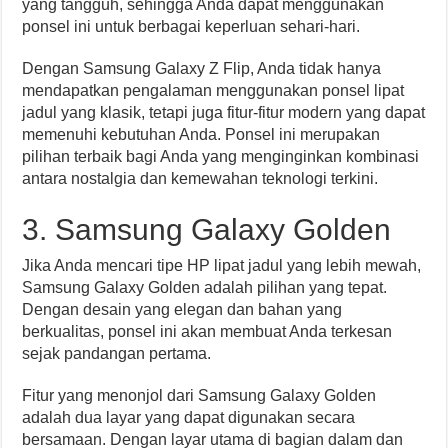
yang tangguh, sehingga Anda dapat menggunakan
ponsel ini untuk berbagai keperluan sehari-hari.
Dengan Samsung Galaxy Z Flip, Anda tidak hanya
mendapatkan pengalaman menggunakan ponsel lipat
jadul yang klasik, tetapi juga fitur-fitur modern yang dapat
memenuhi kebutuhan Anda. Ponsel ini merupakan
pilihan terbaik bagi Anda yang menginginkan kombinasi
antara nostalgia dan kemewahan teknologi terkini.
3. Samsung Galaxy Golden
Jika Anda mencari tipe HP lipat jadul yang lebih mewah,
Samsung Galaxy Golden adalah pilihan yang tepat.
Dengan desain yang elegan dan bahan yang
berkualitas, ponsel ini akan membuat Anda terkesan
sejak pandangan pertama.
Fitur yang menonjol dari Samsung Galaxy Golden
adalah dua layar yang dapat digunakan secara
bersamaan. Dengan layar utama di bagian dalam dan