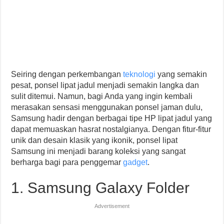
Seiring dengan perkembangan
teknologi
yang semakin
pesat, ponsel lipat jadul menjadi semakin langka dan
sulit ditemui. Namun, bagi Anda yang ingin kembali
merasakan sensasi menggunakan ponsel jaman dulu,
Samsung hadir dengan berbagai tipe HP lipat jadul yang
dapat memuaskan hasrat nostalgianya. Dengan fitur-fitur
unik dan desain klasik yang ikonik, ponsel lipat
Samsung ini menjadi barang koleksi yang sangat
berharga bagi para penggemar
gadget
.
1. Samsung Galaxy Folder
Advertisement