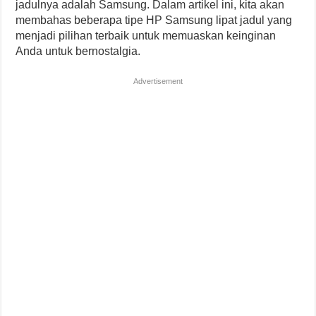
jadulnya adalah Samsung. Dalam artikel ini, kita akan
membahas beberapa tipe HP Samsung lipat jadul yang
menjadi pilihan terbaik untuk memuaskan keinginan
Anda untuk bernostalgia.
Advertisement