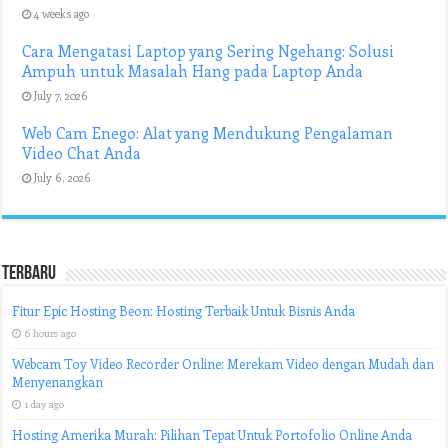
4 weeks ago
Cara Mengatasi Laptop yang Sering Ngehang: Solusi
Ampuh untuk Masalah Hang pada Laptop Anda
July 7, 2026
Web Cam Enego: Alat yang Mendukung Pengalaman
Video Chat Anda
July 6, 2026
Terbaru
Fitur Epic Hosting Beon: Hosting Terbaik Untuk Bisnis Anda
6 hours ago
Webcam Toy Video Recorder Online: Merekam Video dengan Mudah dan
Menyenangkan
1 day ago
Hosting Amerika Murah: Pilihan Tepat Untuk Portofolio Online Anda