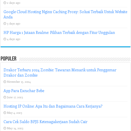
2 days ago
Google Cloud Hosting Nginx Caching Proxy: Solusi Terbaik Untuk Website
Anda
3 days ago
HP Harga 1 Jutaan Realme: Pilihan Terbaik dengan Fitur Unggulan
4 days ago
Populer
Drakor Terbaru 2024 Zombie: Tawaran Menarik untuk Penggemar
Drakor dan Zombie
November 15, 2024
App Para Escuchar Bebe
June 17, 2023
Hosting IP Online: Apa Itu dan Bagaimana Cara Kerjanya?
May 4, 2023
Cara Cek Saldo BPJS Ketenagakerjaan Sudah Cair
May 14, 2023