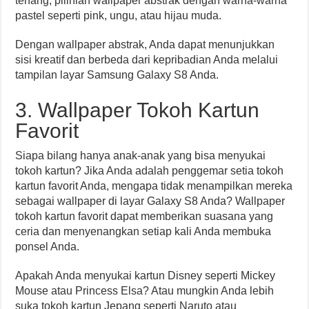
tenang, pilihlah wallpaper abstrak dengan warna-warna
pastel seperti pink, ungu, atau hijau muda.
Dengan wallpaper abstrak, Anda dapat menunjukkan
sisi kreatif dan berbeda dari kepribadian Anda melalui
tampilan layar Samsung Galaxy S8 Anda.
3. Wallpaper Tokoh Kartun
Favorit
Siapa bilang hanya anak-anak yang bisa menyukai
tokoh kartun? Jika Anda adalah penggemar setia tokoh
kartun favorit Anda, mengapa tidak menampilkan mereka
sebagai wallpaper di layar Galaxy S8 Anda? Wallpaper
tokoh kartun favorit dapat memberikan suasana yang
ceria dan menyenangkan setiap kali Anda membuka
ponsel Anda.
Apakah Anda menyukai kartun Disney seperti Mickey
Mouse atau Princess Elsa? Atau mungkin Anda lebih
suka tokoh kartun Jepang seperti Naruto atau