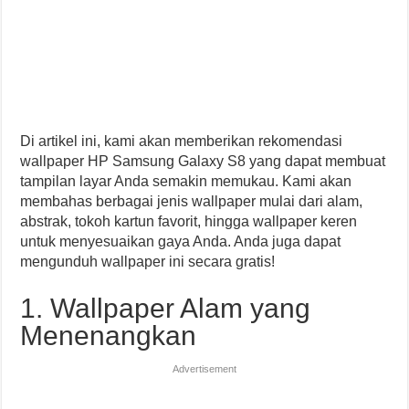
Di artikel ini, kami akan memberikan rekomendasi
wallpaper HP Samsung Galaxy S8 yang dapat membuat
tampilan layar Anda semakin memukau. Kami akan
membahas berbagai jenis wallpaper mulai dari alam,
abstrak, tokoh kartun favorit, hingga wallpaper keren
untuk menyesuaikan gaya Anda. Anda juga dapat
mengunduh wallpaper ini secara gratis!
1. Wallpaper Alam yang
Menenangkan
Advertisement