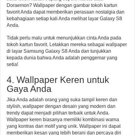
Doraemon? Wallpaper dengan gambar tokoh kartun
favorit Anda dapat memberikan perasaan nostalgia dan
kebahagiaan setiap kali Anda melihat layar Galaxy S8
Anda.
Tidak perlu malu untuk menunjukkan cinta Anda pada
tokoh kartun favorit. Letakkan mereka sebagai wallpaper
di layar Samsung Galaxy S8 Anda dan tunjukkan
kepada dunia bahwa Anda adalah penggemar yang
setia!
4. Wallpaper Keren untuk
Gaya Anda
Jika Anda adalah orang yang suka tampil keren dan
stylish, wallpaper dengan desain yang modern dan
trendy dapat menjadi pilihan terbaik untuk Anda.
Wallpaper keren biasanya memiliki kombinasi warna
yang kontras dan motif yang unik. Wallpaper ini dapat
memberikan kesan yang lebih berani dan percaya diri