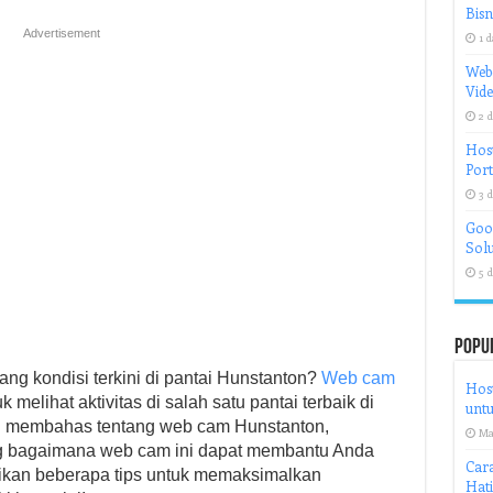
Bisn
Advertisement
1 d
Web
Vid
2 d
Host
Port
3 d
Goog
Solu
5 d
Popu
ng kondisi terkini di pantai Hunstanton?
Web cam
Host
 melihat aktivitas di salah satu pantai terbaik di
untu
kan membahas tentang web cam Hunstanton,
Ma
ang bagaimana web cam ini dapat membantu Anda
Cara
rikan beberapa tips untuk memaksimalkan
Hat