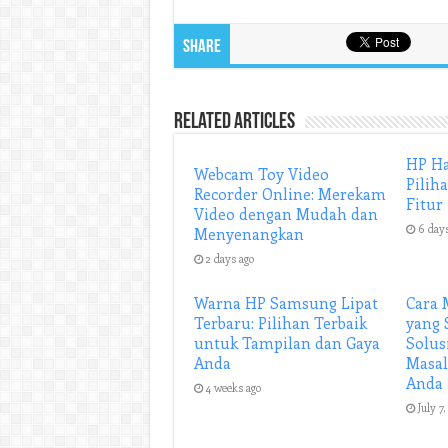
Share
Related Articles
HP Ha
Webcam Toy Video
Pilih
Recorder Online: Merekam
Fitur
Video dengan Mudah dan
6 day
Menyenangkan
2 days ago
Warna HP Samsung Lipat
Cara 
Terbaru: Pilihan Terbaik
yang 
untuk Tampilan dan Gaya
Solu
Anda
Masal
Anda
4 weeks ago
July 7