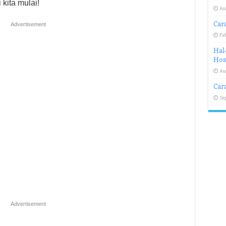
kita mulai!
Au
Cara
Advertisement
Feb
Hal-
Hos
Au
Cara
Se
Advertisement