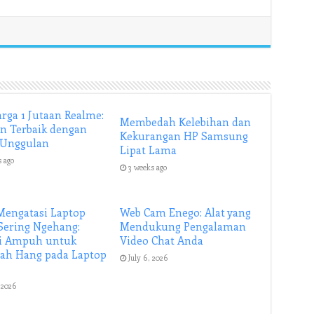
rga 1 Jutaan Realme:
Membedah Kelebihan dan
an Terbaik dengan
Kekurangan HP Samsung
 Unggulan
Lipat Lama
s ago
3 weeks ago
Mengatasi Laptop
Web Cam Enego: Alat yang
Sering Ngehang:
Mendukung Pengalaman
si Ampuh untuk
Video Chat Anda
ah Hang pada Laptop
July 6, 2026
, 2026