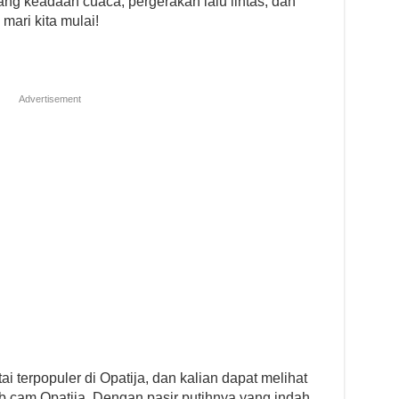
ng keadaan cuaca, pergerakan lalu lintas, dan
 mari kita mulai!
Advertisement
i terpopuler di Opatija, dan kalian dapat melihat
 cam Opatija. Dengan pasir putihnya yang indah