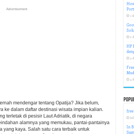
Host
Port
Advertisement
1 d
Goog
Solu
2 d
HP H
deng
3 d
Free
Mud
4 d
Popu
ernah mendengar tentang Opatija? Jika belum,
ke dalam daftar destinasi wisata impian kalian.
free
 terletak di pesisir Laut Adriatik, di negara
Jul
 keindahan alamnya yang memukau, pantai-pantainya
In 
yang kaya. Salah satu cara terbaik untuk
Sum