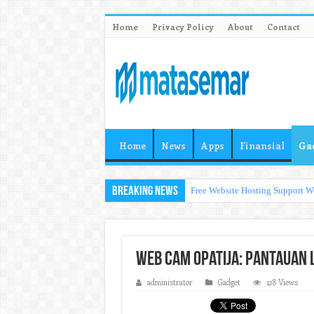
Home
Privacy Policy
About
Contact
Home
News
Apps
Finansial
Ga
Breaking News
Free Website Hosting Support W
Web Cam Opatija: Pantauan 
administrator
Gadget
128 Views