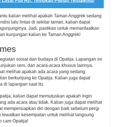
 Layar Full HD: Temukan Pilihan Terbaikmu!
ntu kalian melihat apakah Taman Anggrek sedang
disi lalu lintas di sekitar taman, kalian dapat
ngunjunginya. Jadi, pastikan untuk memanfaatkan
an kunjungan kalian ke Taman Anggrek!
ames
giatan sosial dan budaya di Opatija. Lapangan ini
tunjukan seni, dan acara-acara khusus lainnya.
apat melihat apakah ada acara yang sedang
lian berkunjung ke Opatija. Kalian juga dapat
 di lapangan saat itu.
atija, kalian dapat memutuskan apakah ingin
ng ada acara atau tidak. Kalian juga dapat melihat
pat mempersiapkan diri dengan baik sebelum pergi
an lewatkan kesempatan untuk melihat langsung
b cam Opatija!