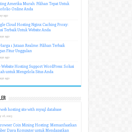
ing Amerika Murah: Pilihan Tepat Untuk
ofolio Online Anda
ay ago
le Cloud Hosting Nginx Caching Proxy:
si Terbaik Untuk Website Anda
ays ago
arga 1 Jutaan Realme: Pilihan Terbaik
an Fitur Unggulan
ays ago
 Website Hosting Support WordPress: Solusi
ah untuk Mengelola Situs Anda
ays ago
ler
 web hosting site with mysql database
y 16, 2023
Browser Coin Mining Hosting: Memanfaatkan
ber Daya Komputer untuk Mendapatkan