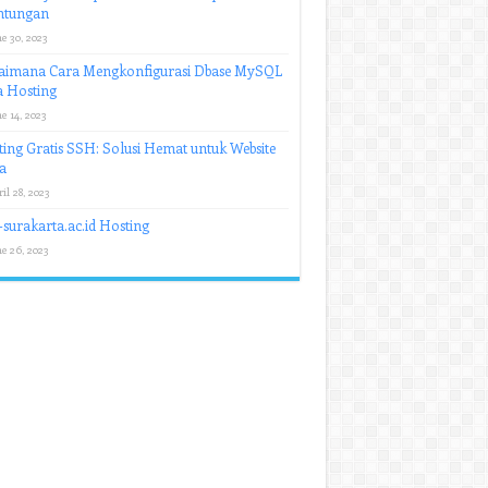
ntungan
e 30, 2023
aimana Cara Mengkonfigurasi Dbase MySQL
a Hosting
e 14, 2023
ing Gratis SSH: Solusi Hemat untuk Website
a
il 28, 2023
-surakarta.ac.id Hosting
e 26, 2023