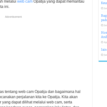
ah melalui
web cam
Opatija yang dapat memantau
Keu
a ini.
Jun
Bag
Advertisement
pad
Jun
Host
And
Apr
Iain
Jun
has tentang web cam Opatija dan bagaimana hal
canakan perjalanan kita ke Opatija. Kita akan
 yang dapat dilihat melalui web cam, serta