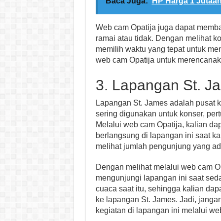
Baca Juga:
HP Harga 1 Jutaan
Web cam Opatija juga dapat memba
ramai atau tidak. Dengan melihat kon
memilih waktu yang tepat untuk me
web cam Opatija untuk merencanak
3. Lapangan St. J
Lapangan St. James adalah pusat ke
sering digunakan untuk konser, per
Melalui web cam Opatija, kalian d
berlangsung di lapangan ini saat ka
melihat jumlah pengunjung yang ada
Dengan melihat melalui web cam Op
mengunjungi lapangan ini saat seda
cuaca saat itu, sehingga kalian da
ke lapangan St. James. Jadi, jang
kegiatan di lapangan ini melalui we