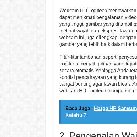
Webcam HD Logitech menawarkan re
dapat menikmati pengalaman video c
yang tinggi, gambar yang ditampilk
melihat wajah dan ekspresi lawan bi
webcam ini juga dilengkapi dengan 
gambar yang lebih baik dalam berba
Fitur-fitur tambahan seperti peny
Logitech menjadi pilihan yang tep
secara otomatis, sehingga Anda tet
kondisi pencahayaan yang kurang i
sangat penting agar lawan bicara A
webcam HD Logitech mampu member
Baca Juga:
Harga HP Samsung
Ketahui?
2. Pengenalan Wa