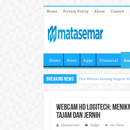
Home
Privacy Policy
About
Contact
Home
News
Apps
Finansial
Ga
Breaking News
Free Website Hosting Support W
Webcam HD Logitech: Menikm
Tajam dan Jernih
administrator
Gadget
160 Views