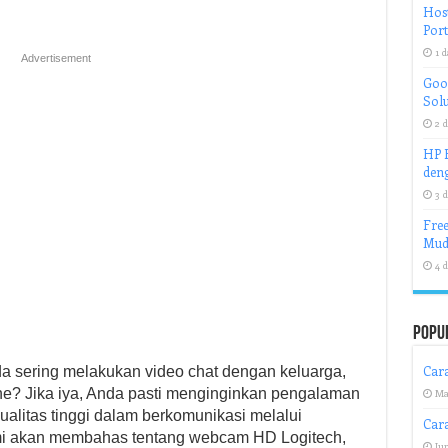
Host
Port
1 d
Advertisement
Goog
Solu
2 d
HP H
deng
3 d
Free
Mud
4 d
Popu
Cara
da sering melakukan video chat dengan keluarga,
ine? Jika iya, Anda pasti menginginkan pengalaman
Ma
alitas tinggi dalam berkomunikasi melalui
Car
 kami akan membahas tentang webcam HD Logitech,
Jun