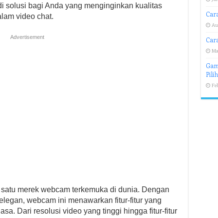
i solusi bagi Anda yang menginginkan kualitas
Cara
alam video chat.
Au
Advertisement
Cara
Ma
Gam
Pili
Feb
satu merek webcam terkemuka di dunia. Dengan
legan, webcam ini menawarkan fitur-fitur yang
. Dari resolusi video yang tinggi hingga fitur-fitur