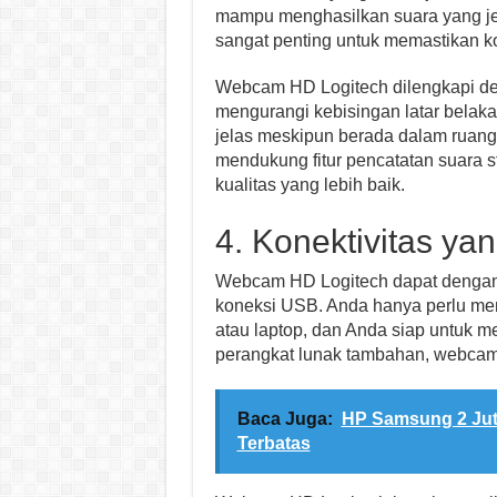
mampu menghasilkan suara yang jern
sangat penting untuk memastikan k
Webcam HD Logitech dilengkapi den
mengurangi kebisingan latar belak
jelas meskipun berada dalam ruanga
mendukung fitur pencatatan suara 
kualitas yang lebih baik.
4. Konektivitas y
Webcam HD Logitech dapat dengan 
koneksi USB. Anda hanya perlu m
atau laptop, dan Anda siap untuk mel
perangkat lunak tambahan, webcam 
Baca Juga:
HP Samsung 2 Jut
Terbatas