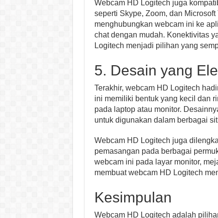
Webcam HD Logitech juga kompati
seperti Skype, Zoom, dan Microsof
menghubungkan webcam ini ke aplik
chat dengan mudah. Konektivitas
Logitech menjadi pilihan yang sem
5. Desain yang El
Terakhir, webcam HD Logitech had
ini memiliki bentuk yang kecil dan
pada laptop atau monitor. Desainn
untuk digunakan dalam berbagai situ
Webcam HD Logitech juga dilengka
pemasangan pada berbagai permu
webcam ini pada layar monitor, meja
membuat webcam HD Logitech menj
Kesimpulan
Webcam HD Logitech adalah piliha