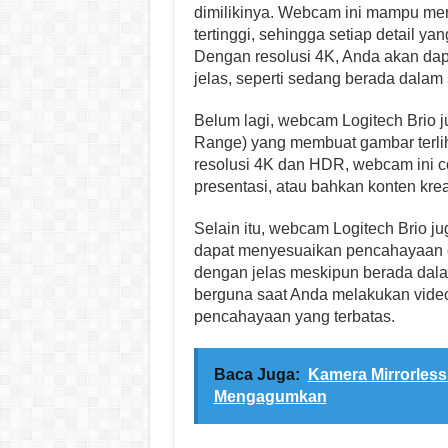
dimilikinya. Webcam ini mampu me
tertinggi, sehingga setiap detail yan
Dengan resolusi 4K, Anda akan dap
jelas, seperti sedang berada dalam
Belum lagi, webcam Logitech Brio 
Range) yang membuat gambar terlih
resolusi 4K dan HDR, webcam ini c
presentasi, atau bahkan konten kreat
Selain itu, webcam Logitech Brio j
dapat menyesuaikan pencahayaan den
dengan jelas meskipun berada dalam
berguna saat Anda melakukan video
pencahayaan yang terbatas.
Baca Juga:
Kamera Mirrorless 
Mengagumkan