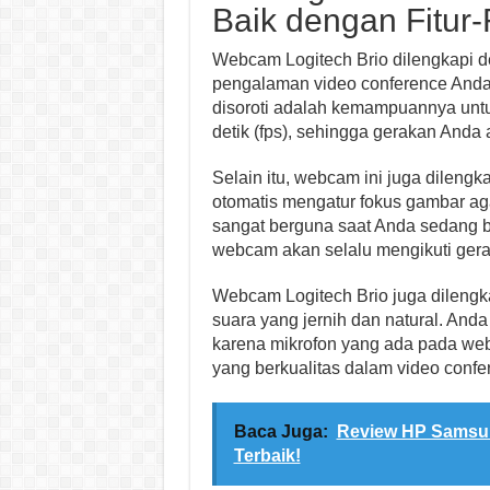
Baik dengan Fitur-
Webcam Logitech Brio dilengkapi de
pengalaman video conference Anda m
disoroti adalah kemampuannya unt
detik (fps), sehingga gerakan Anda a
Selain itu, webcam ini juga dileng
otomatis mengatur fokus gambar agar
sangat berguna saat Anda sedang b
webcam akan selalu mengikuti gera
Webcam Logitech Brio juga dilengk
suara yang jernih dan natural. Anda
karena mikrofon yang ada pada we
yang berkualitas dalam video confe
Baca Juga:
Review HP Samsun
Terbaik!