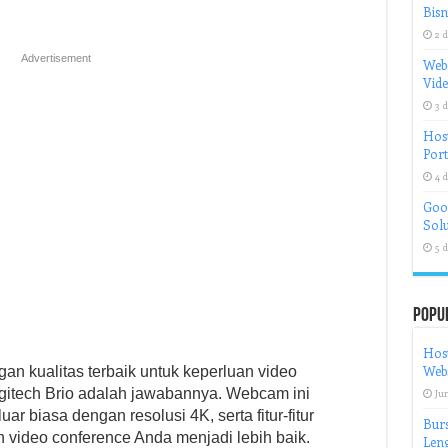
Bisn
2 d
Advertisement
Web
Vid
3 d
Host
Port
4 d
Goog
Solu
5 d
Popu
Host
Webs
an kualitas terbaik untuk keperluan video
gitech Brio adalah jawabannya. Webcam ini
Jun
r biasa dengan resolusi 4K, serta fitur-fitur
Burs
video conference Anda menjadi lebih baik.
Len