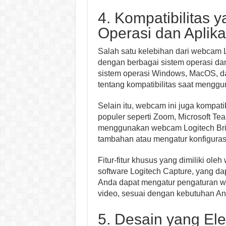
4. Kompatibilitas
Operasi dan Aplika
Salah satu kelebihan dari webcam L
dengan berbagai sistem operasi da
sistem operasi Windows, MacOS, da
tentang kompatibilitas saat mengg
Selain itu, webcam ini juga kompat
populer seperti Zoom, Microsoft Te
menggunakan webcam Logitech Brio
tambahan atau mengatur konfigurasi
Fitur-fitur khusus yang dimiliki ole
software Logitech Capture, yang dap
Anda dapat mengatur pengaturan we
video, sesuai dengan kebutuhan An
5. Desain yang E