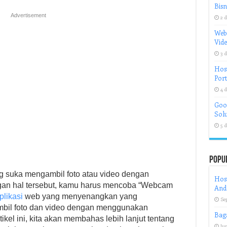
Bisn
Advertisement
2 d
Web
Vid
3 d
Host
Port
4 d
Goog
Solu
5 d
Popu
ng suka mengambil foto atau video dengan
Host
gan hal tersebut, kamu harus mencoba “Webcam
And
plikasi
web yang menyenangkan yang
Se
il foto dan video dengan menggunakan
Bag
kel ini, kita akan membahas lebih lanjut tentang
Jun