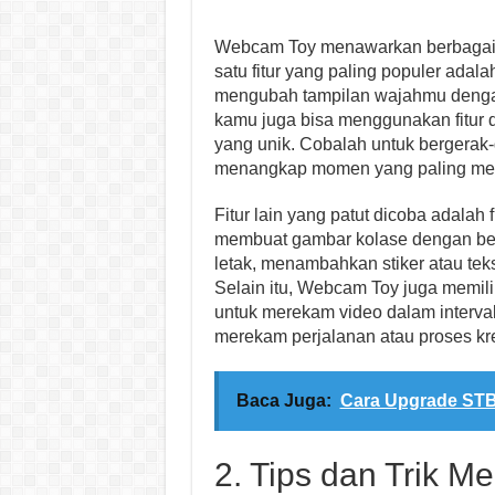
Webcam Toy menawarkan berbagai fi
satu fitur yang paling populer adal
mengubah tampilan wajahmu dengan b
kamu juga bisa menggunakan fitur 
yang unik. Cobalah untuk bergera
menangkap momen yang paling men
Fitur lain yang patut dicoba adalah
membuat gambar kolase dengan bebe
letak, menambahkan stiker atau teks
Selain itu, Webcam Toy juga memili
untuk merekam video dalam interval 
merekam perjalanan atau proses kre
Baca Juga:
Cara Upgrade STB
2. Tips dan Trik