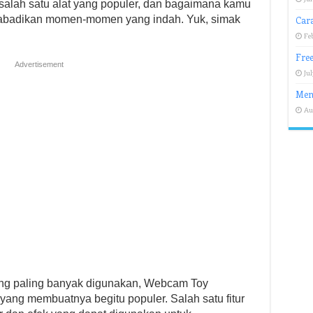
alah satu alat yang populer, dan bagaimana kamu
badikan momen-momen yang indah. Yuk, simak
Cara
Fe
Free
Advertisement
Jul
Meng
Au
ang paling banyak digunakan, Webcam Toy
yang membuatnya begitu populer. Salah satu fitur