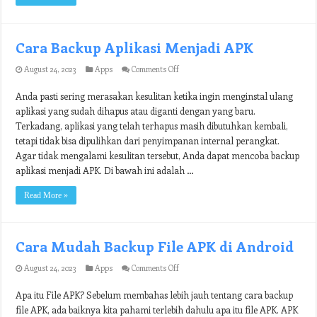
Cara Backup Aplikasi Menjadi APK
on
August 24, 2023
Apps
Comments Off
Cara
Backup
Anda pasti sering merasakan kesulitan ketika ingin menginstal ulang
Aplikasi
aplikasi yang sudah dihapus atau diganti dengan yang baru.
Menjadi
APK
Terkadang, aplikasi yang telah terhapus masih dibutuhkan kembali,
tetapi tidak bisa dipulihkan dari penyimpanan internal perangkat.
Agar tidak mengalami kesulitan tersebut, Anda dapat mencoba backup
aplikasi menjadi APK. Di bawah ini adalah …
Read More »
Cara Mudah Backup File APK di Android
on
August 24, 2023
Apps
Comments Off
Cara
Mudah
Apa itu File APK? Sebelum membahas lebih jauh tentang cara backup
Backup
file APK, ada baiknya kita pahami terlebih dahulu apa itu file APK. APK
File