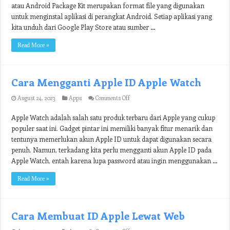
APK
atau Android Package Kit merupakan format file yang digunakan
di
untuk menginstal aplikasi di perangkat Android. Setiap aplikasi yang
Android
kita unduh dari Google Play Store atau sumber …
Read More »
Cara Mengganti Apple ID Apple Watch
on
August 24, 2023
Apps
Comments Off
Cara
Mengganti
Apple Watch adalah salah satu produk terbaru dari Apple yang cukup
Apple
populer saat ini. Gadget pintar ini memiliki banyak fitur menarik dan
ID
Apple
tentunya memerlukan akun Apple ID untuk dapat digunakan secara
Watch
penuh. Namun, terkadang kita perlu mengganti akun Apple ID pada
Apple Watch, entah karena lupa password atau ingin menggunakan …
Read More »
Cara Membuat ID Apple Lewat Web