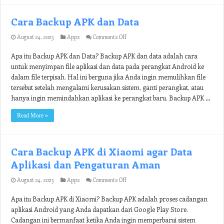
Cara Backup APK dan Data
on
August 24, 2023
Apps
Comments Off
Cara
Backup
Apa itu Backup APK dan Data? Backup APK dan data adalah cara
APK
untuk menyimpan file aplikasi dan data pada perangkat Android ke
dan
Data
dalam file terpisah. Hal ini berguna jika Anda ingin memulihkan file
tersebut setelah mengalami kerusakan sistem, ganti perangkat, atau
hanya ingin memindahkan aplikasi ke perangkat baru. Backup APK …
Read More »
Cara Backup APK di Xiaomi agar Data
Aplikasi dan Pengaturan Aman
on
August 24, 2023
Apps
Comments Off
Cara
Backup
Apa itu Backup APK di Xiaomi? Backup APK adalah proses cadangan
APK
aplikasi Android yang Anda dapatkan dari Google Play Store.
di
Xiaomi
Cadangan ini bermanfaat ketika Anda ingin memperbarui sistem