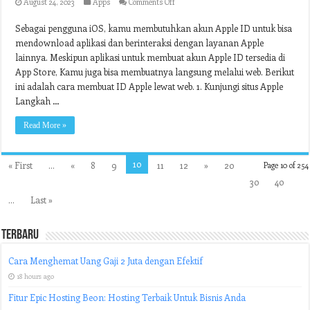
on
August 24, 2023
Apps
Comments Off
Cara
Membuat
Sebagai pengguna iOS, kamu membutuhkan akun Apple ID untuk bisa
ID
mendownload aplikasi dan berinteraksi dengan layanan Apple
Apple
Lewat
lainnya. Meskipun aplikasi untuk membuat akun Apple ID tersedia di
Web
App Store, Kamu juga bisa membuatnya langsung melalui web. Berikut
ini adalah cara membuat ID Apple lewat web. 1. Kunjungi situs Apple
Langkah …
Read More »
10
« First
...
«
8
9
11
12
»
20
Page 10 of 254
30
40
...
Last »
Terbaru
Cara Menghemat Uang Gaji 2 Juta dengan Efektif
18 hours ago
Fitur Epic Hosting Beon: Hosting Terbaik Untuk Bisnis Anda