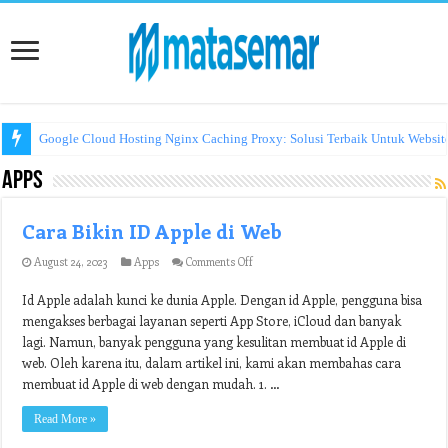
Google Cloud Hosting Nginx Caching Proxy: Solusi Terbaik Untuk Websit
Apps
Cara Bikin ID Apple di Web
on
August 24, 2023
Apps
Comments Off
Cara
Bikin
Id Apple adalah kunci ke dunia Apple. Dengan id Apple, pengguna bisa
ID
mengakses berbagai layanan seperti App Store, iCloud dan banyak
Apple
di
lagi. Namun, banyak pengguna yang kesulitan membuat id Apple di
Web
web. Oleh karena itu, dalam artikel ini, kami akan membahas cara
membuat id Apple di web dengan mudah. 1. …
Read More »