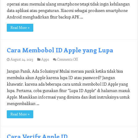
agar
operasi atau memulai ulang smartphone tetapi tidak ingin kehilangan
Data
Aplikasi
data aplikasi atau pengaturan. Xiaomi sebagai produsen smartphone
dan
Android menghadirkan fitur backup APK …
Pengaturan
Aman
Read More »
Cara Membobol ID Apple yang Lupa
on
August 24, 2023
Apps
Comments Off
Cara
Membobol
Jangan Panik, Ada Solusinya! Mulai merasa panik ketika tidak bisa
ID
membuka akun Apple karena lupa ID atau password? Jangan
Apple
yang
khawatir, karena ada beberapa cara untuk membobol ID Apple yang
Lupa
lupa. Pertama, coba gunakan fitur “Lupa ID Apple” di halaman masuk
Apple. Masukkan informasi yang diminta dan ikuti instruksinya untuk
mengembalikan …
Read More »
Cara Verify Apple ID