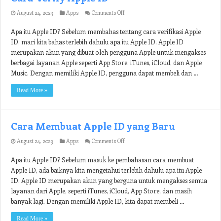
on
August 24, 2023
Apps
Comments Off
Cara
Verify
Apa itu Apple ID? Sebelum membahas tentang cara verifikasi Apple
Apple
ID, mari kita bahas terlebih dahulu apa itu Apple ID. Apple ID
ID
merupakan akun yang dibuat oleh pengguna Apple untuk mengakses
berbagai layanan Apple seperti App Store, iTunes, iCloud, dan Apple
Music. Dengan memiliki Apple ID, pengguna dapat membeli dan …
Read More »
Cara Membuat Apple ID yang Baru
on
August 24, 2023
Apps
Comments Off
Cara
Membuat
Apa itu Apple ID? Sebelum masuk ke pembahasan cara membuat
Apple
Apple ID, ada baiknya kita mengetahui terlebih dahulu apa itu Apple
ID
yang
ID. Apple ID merupakan akun yang berguna untuk mengakses semua
Baru
layanan dari Apple, seperti iTunes, iCloud, App Store, dan masih
banyak lagi. Dengan memiliki Apple ID, kita dapat membeli …
Read More »