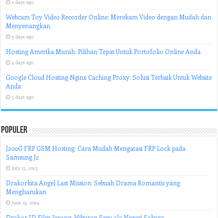
2 days ago
Webcam Toy Video Recorder Online: Merekam Video dengan Mudah dan
Menyenangkan
3 days ago
Hosting Amerika Murah: Pilihan Tepat Untuk Portofolio Online Anda
4 days ago
Google Cloud Hosting Nginx Caching Proxy: Solusi Terbaik Untuk Website
Anda
5 days ago
Populer
J200G FRP GSM Hosting: Cara Mudah Mengatasi FRP Lock pada
Samsung J2
July 13, 2023
Drakorkita Angel Last Mission: Sebuah Drama Romantis yang
Mengharukan
June 19, 2024
Drakor ID Film Jepang: Hiburan Seru ala Negeri Sakura