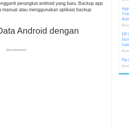
ngganti perangkat android yang baru. Backup app
App 
ra manual atau menggunakan aplikasi backup
Tran
Ani
Jun
Data Android dengan
HP 
Inov
Luar
Advertisement
Jan
Hp 
Feb