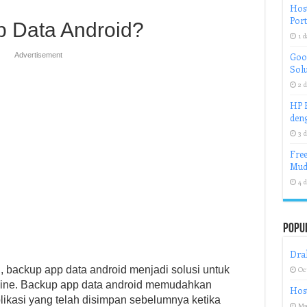
Host
Port
p Data Android?
1 d
Advertisement
Goog
Solu
2 d
HP H
deng
3 d
Free
Mud
4 d
Popu
Dra
 backup app data android menjadi solusi untuk
Oct
line. Backup app data android memudahkan
Hos
ikasi yang telah disimpan sebelumnya ketika
Ma