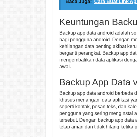
Baca Juga:
Cara Buat Link Ap
Keuntungan Backu
Backup app data android adalah so
bagi pengguna android. Dengan me
kehilangan data penting akibat ker
berganti perangkat. Backup app d
mengembalikan data aplikasi deng
awal.
Backup App Data v
Backup app data android berbeda d
khusus menangani data aplikasi yan
seperti kontak, pesan teks, dan kal
pengguna yang sering menginstal ap
tersebut. Dengan backup app data 
tetap aman dan tidak hilang ketika