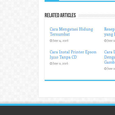
Related Articles
Cara Mengatasi Hidung
Resep
Tersumbat
yang 
June 14, 2026
June 1
Cara Instal Printer Epson
Cara 
l3110 Tanpa CD
Denga
Gamb
June 11, 2026
June 1