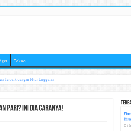
dget
Tekno
han Terbaik dengan Fitur Unggulan
Terb
n Pari? Ini Dia Caranya!
Fitu
Bisn
8 