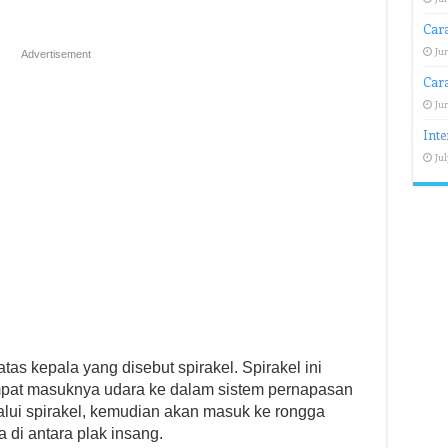
Cara
Jun
Advertisement
Car
Jun
Inte
Jul
atas kepala yang disebut spirakel. Spirakel ini
mpat masuknya udara ke dalam sistem pernapasan
alui spirakel, kemudian akan masuk ke rongga
 di antara plak insang.