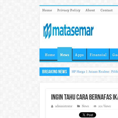
Home
Privacy Policy
About
Contact
Home
News
Apps
Finansial
Ga
Breaking News
HP Harga 1 Jutaan Realme: Pili
Ingin Tahu Cara Bernafas Ika
administrator
News
201 Views