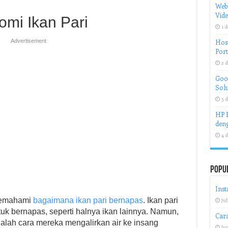
Web
Vid
mi Ikan Pari
1 d
Advertisement
Host
Port
2 d
Goog
Solu
3 d
HP H
deng
4 d
Popu
Inst
 memahami
bagaimana ikan pari bernapas
. Ikan pari
Jul
uk bernapas, seperti halnya ikan lainnya. Namun,
Car
alah cara mereka mengalirkan air ke insang
Jun