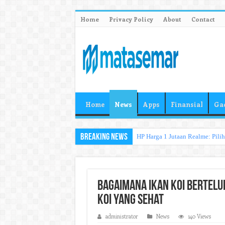
Home
Privacy Policy
About
Contact
Home
News
Apps
Finansial
Ga
Breaking News
HP Harga 1 Jutaan Realme: Pili
Bagaimana Ikan Koi Bertelu
Koi yang Sehat
administrator
News
140 Views