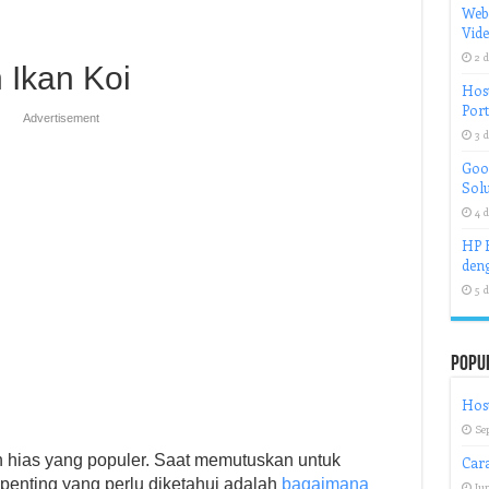
Web
Vid
2 d
 Ikan Koi
Host
Port
Advertisement
3 d
Goog
Solu
4 d
HP H
deng
5 d
Popu
Host
Se
an hias yang populer. Saat memutuskan untuk
Car
 penting yang perlu diketahui adalah
bagaimana
Jun