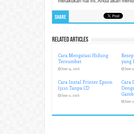
melakukan hal ini, Anda akan menda
Share
Related Articles
Cara Mengatasi Hidung
Resep
Tersumbat
yang 
June 14, 2026
June 1
Cara Instal Printer Epson
Cara 
l3110 Tanpa CD
Denga
Gamb
June 11, 2026
June 1