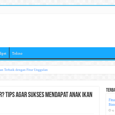
dget
Tekno
han Terbaik dengan Fitur Unggulan
Terb
r? Tips Agar Sukses Mendapat Anak Ikan
Fitu
Bisn
19