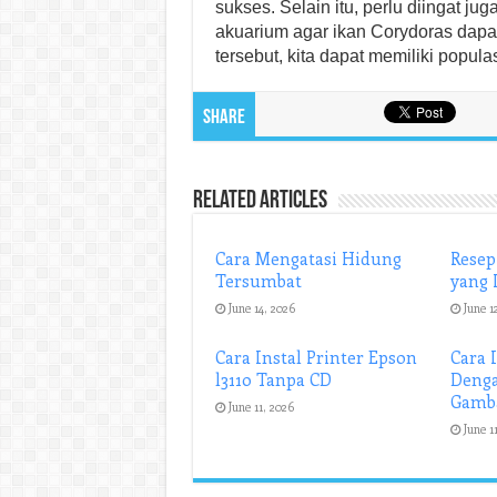
sukses. Selain itu, perlu diingat j
akuarium agar ikan Corydoras dapa
tersebut, kita dapat memiliki popul
Share
Related Articles
Cara Mengatasi Hidung
Resep
Tersumbat
yang 
June 14, 2026
June 1
Cara Instal Printer Epson
Cara 
l3110 Tanpa CD
Denga
Gamb
June 11, 2026
June 1