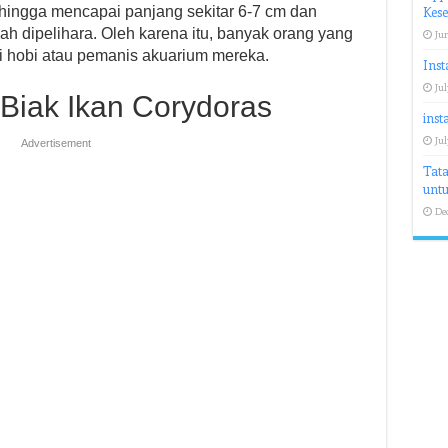
h hingga mencapai panjang sekitar 6-7 cm dan
Kes
ah dipelihara. Oleh karena itu, banyak orang yang
Jun
 hobi atau pemanis akuarium mereka.
Inst
Jul
Biak Ikan Corydoras
inst
Jul
Advertisement
Tata
untu
De