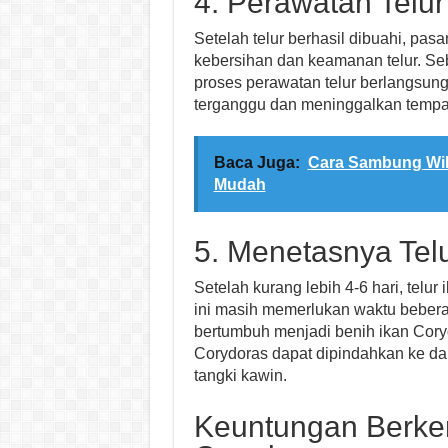
4. Perawatan Telur
Setelah telur berhasil dibuahi, pa
kebersihan dan keamanan telur. S
proses perawatan telur berlangsun
terganggu dan meninggalkan tempat
Baca Juga:
Cara Sambung WiF
Mudah
5. Menetasnya Tel
Setelah kurang lebih 4-6 hari, telu
ini masih memerlukan waktu bebera
bertumbuh menjadi benih ikan Coryd
Corydoras dapat dipindahkan ke dal
tangki kawin.
Keuntungan Berke