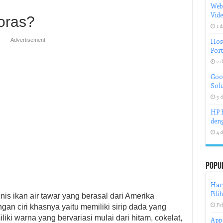
Web
Vid
oras?
1 d
Advertisement
Host
Port
2 d
Goog
Solu
3 d
HP H
deng
4 d
Popu
Har
Pili
nis ikan air tawar yang berasal dari Amerika
Feb
gan ciri khasnya yaitu memiliki sirip dada yang
liki warna yang bervariasi mulai dari hitam, cokelat,
App