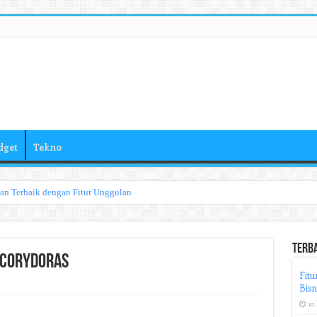
dget
Tekno
han Terbaik dengan Fitur Unggulan
Terb
 Corydoras
Fitu
Bisn
10