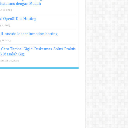
ehatanmu dengan Mudah
e 18, 2023
al OpenSID di Hosting
y 4, 2023
all ioncube loader inmotion hosting
y 6, 2023
 Cara Tambal Gigi di Puskesmas: Solusi Praktis
k Masalah Gigi
cember 20, 2023