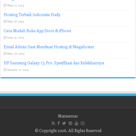
May 27, 2023
Hosting Terbaik Indonesia Hady
May 28, 2023
Cara Mudah Buka App Store di iPhone
June 15, 2023
Email Admin Saat Membuat Hosting di Niagahoster
May 16, 2023
HP Samsung Galaxy C5 Pro: Spesifikasi dan Kelebihannya
January 11, 2024
Matasemar
© Copyright 2026, All Rights Reserved