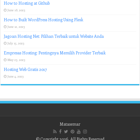
How to Hosting at Github
June 16, 2023
How to Built WordPress Hosting Using Plesk
June 12, 2023
Jagoan Hosting Net: Pilihan Terbaik untuk Website Anda
July 15, 2023
Empresas Hosting: Pentingnya Memilih Provider Terbaik
May 23, 2023
Hosting Web Gratis 2017
June 4, 2023
Matasemar
© Copyright 2026, All Rights Reserved