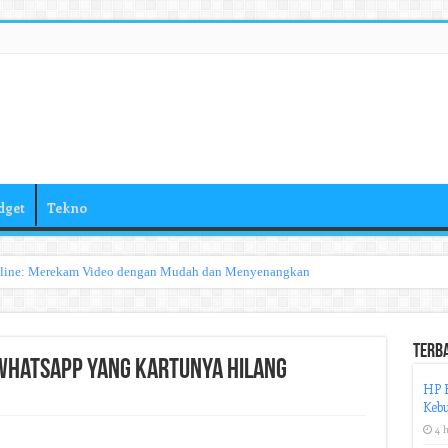
dget
Tekno
nline: Merekam Video dengan Mudah dan Menyenangkan
Terb
WhatsApp yang Kartunya Hilang
HP H
Keb
4 