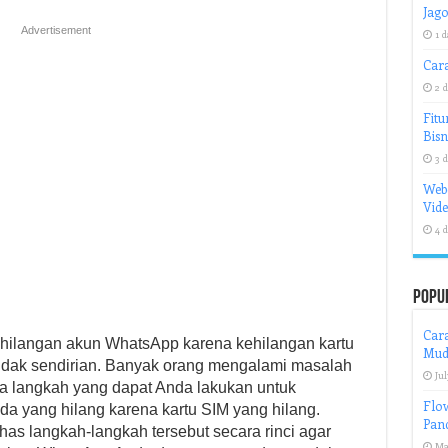
Jago
Advertisement
1 d
Cara
2 d
Fitu
Bisn
3 d
Web
Vid
4 d
Popu
Car
ilangan akun WhatsApp karena kehilangan kartu
Mud
idak sendirian. Banyak orang mengalami masalah
Jul
pa langkah yang dapat Anda lakukan untuk
Flo
 yang hilang karena kartu SIM yang hilang.
Pand
has langkah-langkah tersebut secara rinci agar
Ma