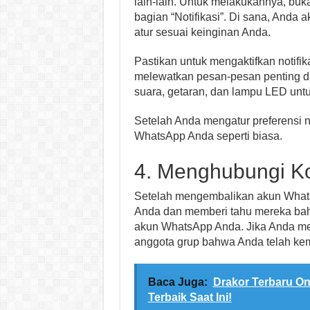
lain-lain. Untuk melakukannya, bu
bagian “Notifikasi”. Di sana, And
atur sesuai keinginan Anda.
Pastikan untuk mengaktifkan notifi
melewatkan pesan-pesan penting da
suara, getaran, dan lampu LED un
Setelah Anda mengatur preferensi 
WhatsApp Anda seperti biasa.
4. Menghubungi K
Setelah mengembalikan akun Whats
Anda dan memberi tahu mereka bah
akun WhatsApp Anda. Jika Anda mem
anggota grup bahwa Anda telah kemb
Baca Juga:
Drakor Terbaru On
Terbaik Saat Ini!