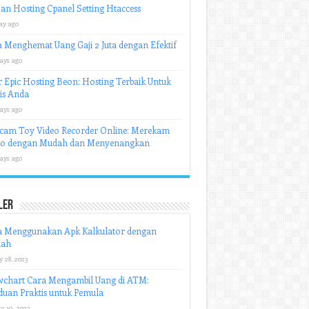
an Hosting Cpanel Setting Htaccess
ay ago
 Menghemat Uang Gaji 2 Juta dengan Efektif
ays ago
r Epic Hosting Beon: Hosting Terbaik Untuk
is Anda
ays ago
cam Toy Video Recorder Online: Merekam
eo dengan Mudah dan Menyenangkan
ays ago
ler
a Menggunakan Apk Kalkulator dengan
ah
y 28, 2023
wchart Cara Mengambil Uang di ATM:
uan Praktis untuk Pemula
y 19, 2023