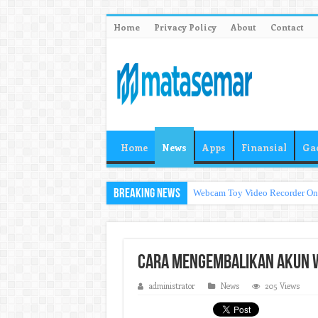
Home
Privacy Policy
About
Contact
Home
News
Apps
Finansial
Ga
Breaking News
Webcam Toy Video Recorder O
Cara Mengembalikan Akun 
administrator
News
205 Views