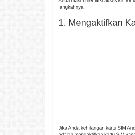
Anda masih memiliki akses ke nomor
langkahnya.
1. Mengaktifkan K
Jika Anda kehilangan kartu SIM An
adalah mengaktifkan kartu SIM yan