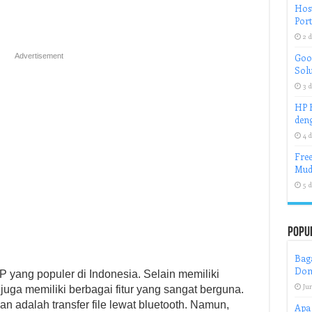
Host
Port
2 d
Advertisement
Goog
Solu
3 d
HP H
deng
4 d
Free
Mud
5 d
Popu
Bag
Dom
 yang populer di Indonesia. Selain memiliki
Jun
juga memiliki berbagai fitur yang sangat berguna.
an adalah transfer file lewat bluetooth. Namun,
Apa 