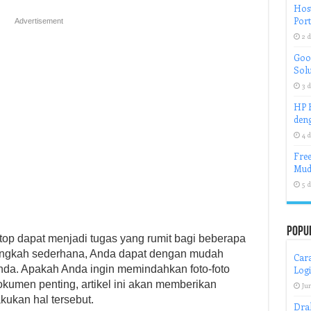
Host
Port
Advertisement
2 d
Goog
Solu
3 d
HP H
deng
4 d
Free
Mud
5 d
Popu
top dapat menjadi tugas yang rumit bagi beberapa
angkah sederhana, Anda dapat dengan mudah
Car
 Anda. Apakah Anda ingin memindahkan foto-foto
Log
 dokumen penting, artikel ini akan memberikan
Jun
ukan hal tersebut.
Drak