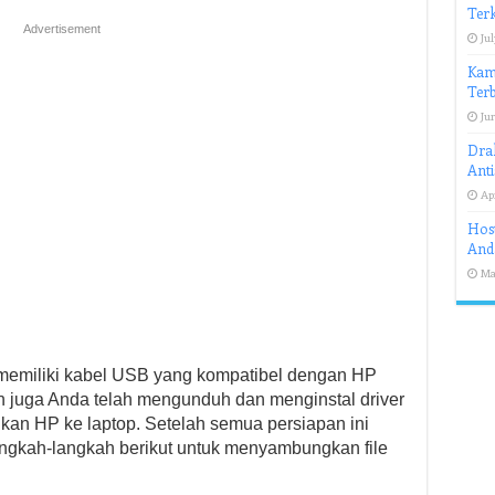
Terk
Advertisement
Jul
Kam
Terb
Jun
Drak
Anti
Apr
Host
And
Ma
 memiliki kabel USB yang kompatibel dengan HP
kan juga Anda telah mengunduh dan menginstal driver
an HP ke laptop. Setelah semua persiapan ini
 langkah-langkah berikut untuk menyambungkan file