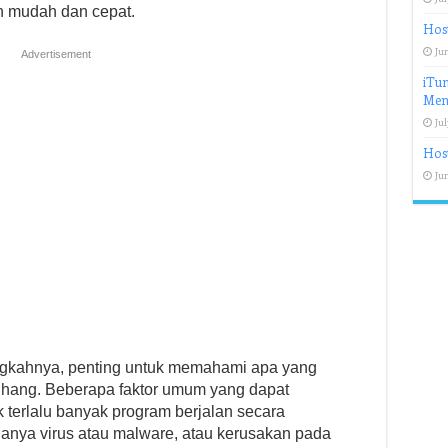
n mudah dan cepat.
Host
Jun
Advertisement
iTun
Men
Jul
Host
Jun
ngkahnya, penting untuk memahami apa yang
hang. Beberapa faktor umum yang dapat
terlalu banyak program berjalan secara
nya virus atau malware, atau kerusakan pada