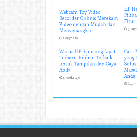
HP Ha
Webcam Toy Video
Pilih
Recorder Online: Merekam
Fitur
Video dengan Mudah dan
5 days
Menyenangkan
2 days ago
Warna HP Samsung Lipat
Cara 
Terbaru: Pilihan Terbaik
yang 
untuk Tampilan dan Gaya
Solu
Anda
Masal
Anda
4 weeks ago
July 7