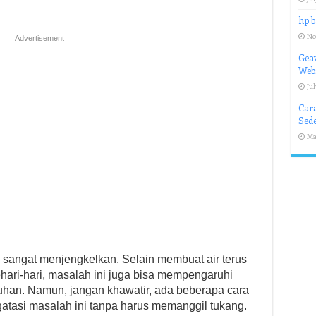
hp b
No
Advertisement
Geav
Webs
Jul
Cara
Sede
Ma
 sangat menjengkelkan. Selain membuat air terus
ari-hari, masalah ini juga bisa mempengaruhi
uhan. Namun, jangan khawatir, ada beberapa cara
atasi masalah ini tanpa harus memanggil tukang.