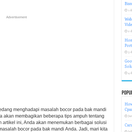
Bisn
1 d
Advertisement
Web
Vid
2 d
Host
Port
3 d
Goog
Solu
4 d
Popu
How
Cpa
sedang menghadapi masalah bocor pada bak mandi
ya akan membagikan beberapa tips ampuh tentang
Jun
m artikel ini, Anda akan menemukan berbagai solusi
Cara
 masalah bocor pada bak mandi Anda. Jadi, mari kita
Jul