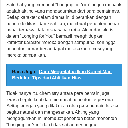
Satu hal yang membuat “Longing for You” begitu menarik
adalah akting yang mengagumkan dari para pemainnya.
Setiap karakter dalam drama ini diperankan dengan
penuh dedikasi dan keahlian, membuat penonton benar-
benar terbawa dalam suasana cerita. Aktor dan aktris
dalam “Longing for You” berhasil menghidupkan
karakter-karakter mereka dengan sempurna, sehingga
penonton benar-benar dapat merasakan emosi yang
mereka sampaikan.
Baca Juga:
Cara Mengetahui Ikan Komet Mau
Bertelur: Tips dari Ahli Ikan Hias
Tidak hanya itu, chemistry antara para pemain juga
terasa begitu kuat dan membuat penonton terpesona.
Setiap adegan yang dilakukan oleh para pemain terasa
begitu natural dan mengesankan. Akting yang
mengagumkan ini membuat penonton betah menonton
“Longing for You” dan tidak sabar menunggu