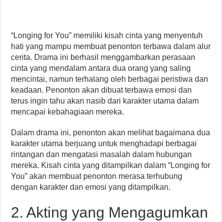
“Longing for You” memiliki kisah cinta yang menyentuh
hati yang mampu membuat penonton terbawa dalam alur
cerita. Drama ini berhasil menggambarkan perasaan
cinta yang mendalam antara dua orang yang saling
mencintai, namun terhalang oleh berbagai peristiwa dan
keadaan. Penonton akan dibuat terbawa emosi dan
terus ingin tahu akan nasib dari karakter utama dalam
mencapai kebahagiaan mereka.
Dalam drama ini, penonton akan melihat bagaimana dua
karakter utama berjuang untuk menghadapi berbagai
rintangan dan mengatasi masalah dalam hubungan
mereka. Kisah cinta yang ditampilkan dalam “Longing for
You” akan membuat penonton merasa terhubung
dengan karakter dan emosi yang ditampilkan.
2. Akting yang Mengagumkan