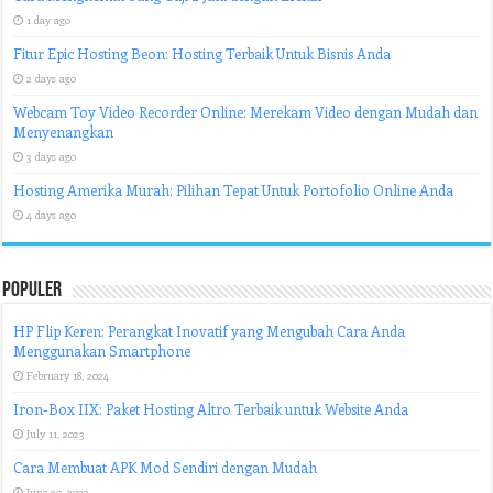
1 day ago
Fitur Epic Hosting Beon: Hosting Terbaik Untuk Bisnis Anda
2 days ago
Webcam Toy Video Recorder Online: Merekam Video dengan Mudah dan
Menyenangkan
3 days ago
Hosting Amerika Murah: Pilihan Tepat Untuk Portofolio Online Anda
4 days ago
Populer
HP Flip Keren: Perangkat Inovatif yang Mengubah Cara Anda
Menggunakan Smartphone
February 18, 2024
Iron-Box IIX: Paket Hosting Altro Terbaik untuk Website Anda
July 11, 2023
Cara Membuat APK Mod Sendiri dengan Mudah
June 30, 2023