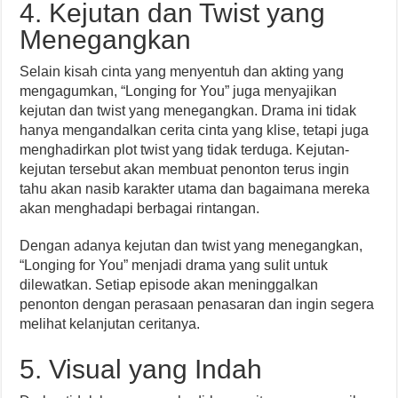
4. Kejutan dan Twist yang
Menegangkan
Selain kisah cinta yang menyentuh dan akting yang
mengagumkan, “Longing for You” juga menyajikan
kejutan dan twist yang menegangkan. Drama ini tidak
hanya mengandalkan cerita cinta yang klise, tetapi juga
menghadirkan plot twist yang tidak terduga. Kejutan-
kejutan tersebut akan membuat penonton terus ingin
tahu akan nasib karakter utama dan bagaimana mereka
akan menghadapi berbagai rintangan.
Dengan adanya kejutan dan twist yang menegangkan,
“Longing for You” menjadi drama yang sulit untuk
dilewatkan. Setiap episode akan meninggalkan
penonton dengan perasaan penasaran dan ingin segera
melihat kelanjutan ceritanya.
5. Visual yang Indah