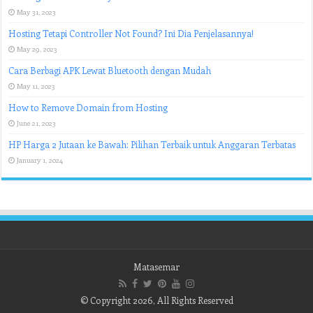
May 31, 2023
Hosting Tetapi Controller Not Found? Ini Dia Penjelasannya!
May 29, 2023
Cara Berbagi APK Lewat Bluetooth dengan Mudah
May 11, 2023
How to Remove Domain from Hosting
June 21, 2023
HP Harga 2 Jutaan ke Bawah: Pilihan Terbaik untuk Anggaran Terbatas
January 1, 2024
Matasemar
© Copyright 2026, All Rights Reserved