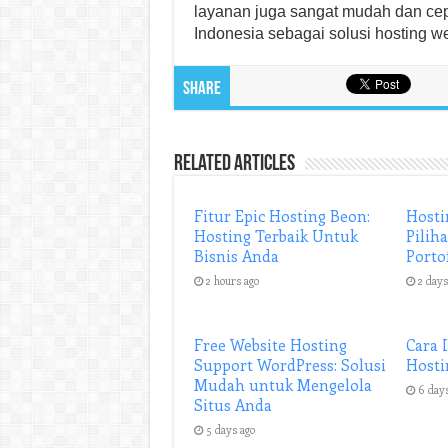
layanan juga sangat mudah dan cep
Indonesia sebagai solusi hosting we
Share
Related Articles
Fitur Epic Hosting Beon:
Hosti
Hosting Terbaik Untuk
Pilih
Bisnis Anda
Porto
2 hours ago
2 days
Free Website Hosting
Cara 
Support WordPress: Solusi
Hosti
Mudah untuk Mengelola
6 day
Situs Anda
5 days ago