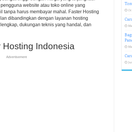
Tont
 pengguna website atau toko online yang
Oct
l tanpa harus membayar mahal. Faster Hosting
lan dibandingkan dengan layanan hosting
Car
ng lengkap, dukungan teknis yang handal, dan
Ma
Bag
Pan
 Hosting Indonesia
Ma
Cara
Advertisement
Jun