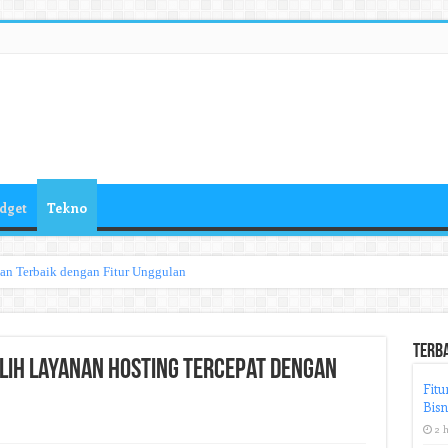
dget
Tekno
han Terbaik dengan Fitur Unggulan
Terb
ilih Layanan Hosting Tercepat dengan
Fitu
Bisn
2 