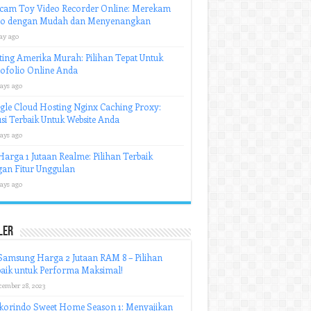
cam Toy Video Recorder Online: Merekam
eo dengan Mudah dan Menyenangkan
ay ago
ing Amerika Murah: Pilihan Tepat Untuk
ofolio Online Anda
ays ago
le Cloud Hosting Nginx Caching Proxy:
si Terbaik Untuk Website Anda
ays ago
arga 1 Jutaan Realme: Pilihan Terbaik
an Fitur Unggulan
ays ago
ler
amsung Harga 2 Jutaan RAM 8 – Pilihan
aik untuk Performa Maksimal!
cember 28, 2023
korindo Sweet Home Season 1: Menyajikan