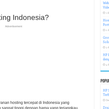
Web
Vid
1 d
ting Indonesia?
Host
Port
Advertisement
2 d
Goog
Solu
3 d
HP H
deng
4 d
Popu
HP S
Terb
De
yanan hosting tercepat di Indonesia yang
Dra
sangat tinggi dengan harga yang terjangkau.