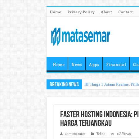
Home
Privacy Policy
About
Contact
Home
News
Apps
Finansial
Ga
Breaking News
HP Harga 1 Jutaan Realme: Pili
Faster Hosting Indonesia: P
Harga Terjangkau
administrator
Tekno
128 Views