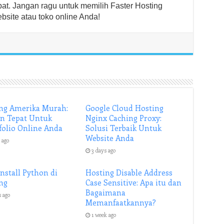
at. Jangan ragu untuk memilih Faster Hosting
bsite atau toko online Anda!
ng Amerika Murah:
Google Cloud Hosting
an Tepat Untuk
Nginx Caching Proxy:
folio Online Anda
Solusi Terbaik Untuk
Website Anda
 ago
3 days ago
Install Python di
Hosting Disable Address
ng
Case Sensitive: Apa itu dan
Bagaimana
s ago
Memanfaatkannya?
1 week ago