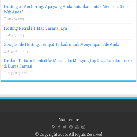
Hosting or Anchoring: Apa yang Anda Butuhkan untuk Membuat Situs
Web Anda?
May 14, 2023
Hosting Netral PT Mac Sarana Jaya
May 13, 2023
Google File Hosting: Tempat Terbaik untuk Menyimpan File Anda
August 11, 2023
Drakor Terbaru Kembali ke Masa Lalu: Mengungkap Keajaiban dan Intrik
di Dunia Fantasi
August 13, 2024
Matasemar
© Copyright 2026, All Rights Reserved