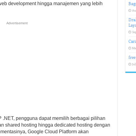
ri web development hingga manajemen yang lebih
Bag
Au
Drak
Advertisement
Lay
Se
Car
Ma
free
Jul
.NET, pengguna dapat memilih berbagai pilihan
an shared hosting hingga dedicated hosting dengan
plementasinya, Google Cloud Platform akan