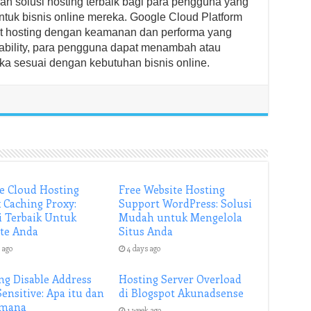
 solusi hosting terbaik bagi para pengguna yang
uk bisnis online mereka. Google Cloud Platform
et hosting dengan keamanan dan performa yang
calability, para pengguna dapat menambah atau
ka sesuai dengan kebutuhan bisnis online.
e Cloud Hosting
Free Website Hosting
 Caching Proxy:
Support WordPress: Solusi
i Terbaik Untuk
Mudah untuk Mengelola
te Anda
Situs Anda
 ago
4 days ago
ng Disable Address
Hosting Server Overload
Sensitive: Apa itu dan
di Blogspot Akunadsense
imana
1 week ago