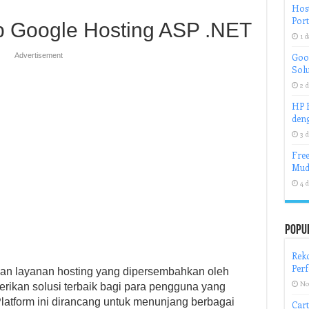
Host
Port
Google Hosting ASP .NET
1 d
Advertisement
Goog
Solu
2 d
HP H
deng
3 d
Free
Mud
4 d
Popu
Rek
Per
n layanan hosting yang dipersembahkan oleh
No
rikan solusi terbaik bagi para pengguna yang
atform ini dirancang untuk menunjang berbagai
Cart