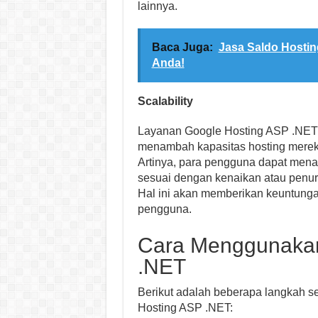
lainnya.
Baca Juga:
Jasa Saldo Hosting
Anda!
Scalability
Layanan Google Hosting ASP .NET
menambah kapasitas hosting mereka
Artinya, para pengguna dapat men
sesuai dengan kenaikan atau penuru
Hal ini akan memberikan keuntung
pengguna.
Cara Menggunakan
.NET
Berikut adalah beberapa langkah 
Hosting ASP .NET: