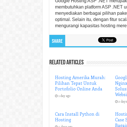
Google Hosting ASP .NET merupakan
membutuhkan platform ASP .NET unt
menyediakan berbagai pilihan pak
optimal. Selain itu, dengan fitur s
mengurangi kapasitas hosting mere
Share
Related Articles
Hosting Amerika Murah:
Googl
Pilihan Tepat Untuk
Nginx
Portofolio Online Anda
Solus
Websi
1 day ago
2 days
Cara Install Python di
Hosti
Hosting
Case 
Baga
5 days ago