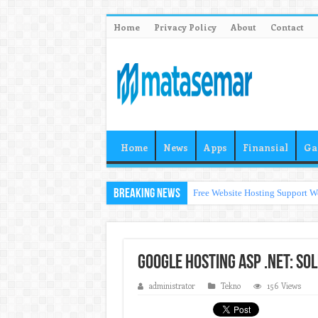
Home
Privacy Policy
About
Contact
Home
News
Apps
Finansial
Ga
Breaking News
Free Website Hosting Support W
Google Hosting ASP .NET: So
administrator
Tekno
156 Views