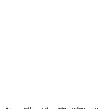
Hosting cloud hosting adalah metode hosting di mana