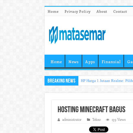
Home
Privacy Policy
About
Contact
Home
News
Apps
Finansial
Ga
Breaking News
HP Harga 1 Jutaan Realme: Pili
Hosting Minecraft Bagus
administrator
Tekno
139 Views