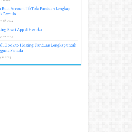
a Buat Account TikTok: Panduan Lengkap
uk Pemula
y 16, 2024
ing React App di Heroku
y 20, 2023
all Hook to Hosting: Panduan Lengkap untuk
gguna Pemula
y 6, 2023