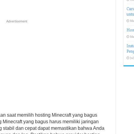
Car
unt
Ma
Advertisement
Host
Ma
Inst
Pen
Jul
kan saat memilih hosting Minecraft yang bagus
g Minecraft yang bagus harus memiliki jaringan
ng stabil dan cepat dapat memastikan bahwa Anda