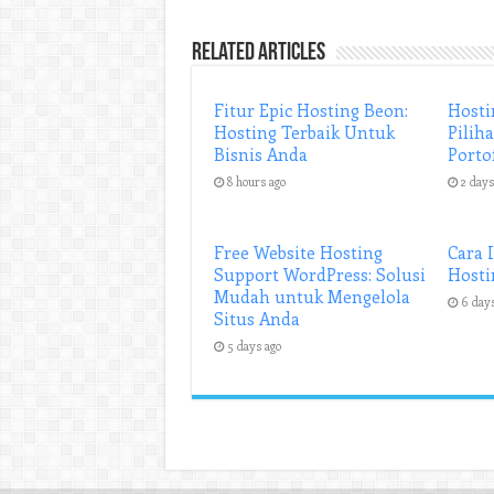
Related Articles
Fitur Epic Hosting Beon:
Hosti
Hosting Terbaik Untuk
Pilih
Bisnis Anda
Porto
8 hours ago
2 days
Free Website Hosting
Cara 
Support WordPress: Solusi
Hosti
Mudah untuk Mengelola
6 day
Situs Anda
5 days ago