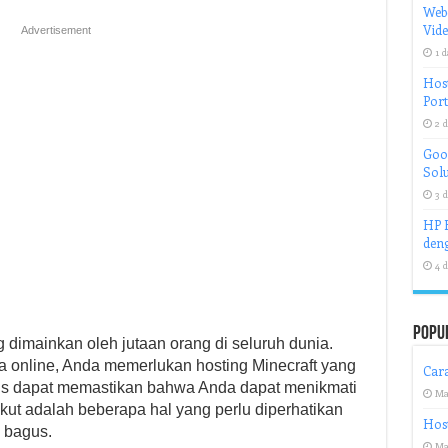
Web
Vid
Advertisement
1 d
Host
Port
2 d
Goog
Solu
3 d
HP H
deng
4 d
Popu
 dimainkan oleh jutaan orang di seluruh dunia.
a online, Anda memerlukan hosting Minecraft yang
Cara
gus dapat memastikan bahwa Anda dapat menikmati
Ma
ut adalah beberapa hal yang perlu diperhatikan
Host
g bagus.
Ma