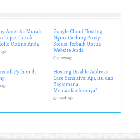
ng Amerika Murah:
Google Cloud Hosting
an Tepat Untuk
Nginx Caching Proxy:
folio Online Anda
Solusi Terbaik Untuk
Website Anda
 ago
3 days ago
Install Python di
Hosting Disable Address
ng
Case Sensitive: Apa itu dan
Bagaimana
s ago
Memanfaatkannya?
1 week ago