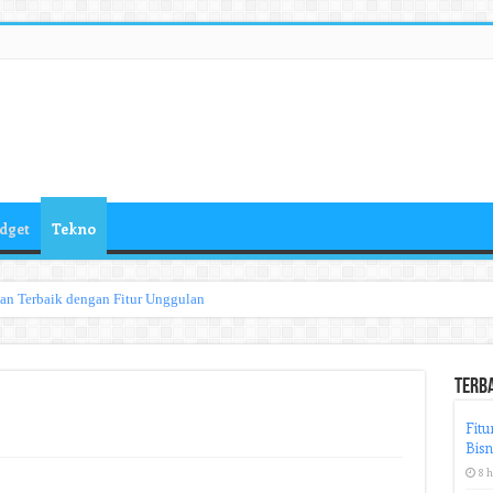
dget
Tekno
han Terbaik dengan Fitur Unggulan
Terb
Fitu
Bisn
8 