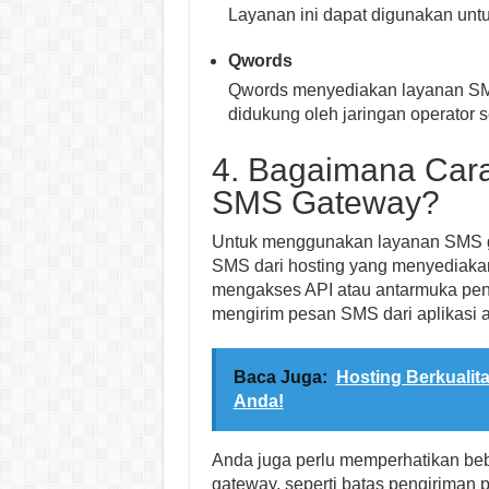
Layanan ini dapat digunakan unt
Qwords
Qwords menyediakan layanan SM
didukung oleh jaringan operator s
4. Bagaimana Car
SMS Gateway?
Untuk menggunakan layanan SMS ga
SMS dari hosting yang menyediakan 
mengakses API atau antarmuka peng
mengirim pesan SMS dari aplikasi 
Baca Juga:
Hosting Berkualita
Anda!
Anda juga perlu memperhatikan b
gateway, seperti batas pengiriman 