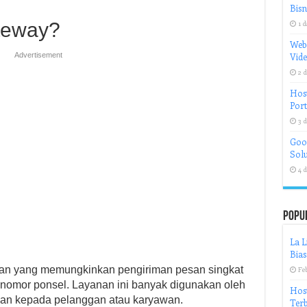
Bisn
teway?
1 d
Web
Advertisement
Vid
2 d
Host
Port
3 d
Goog
Solu
4 d
Popu
La 
Bias
an yang memungkinkan pengiriman pesan singkat
Fe
 nomor ponsel. Layanan ini banyak digunakan oleh
Hos
an kepada pelanggan atau karyawan.
Ter