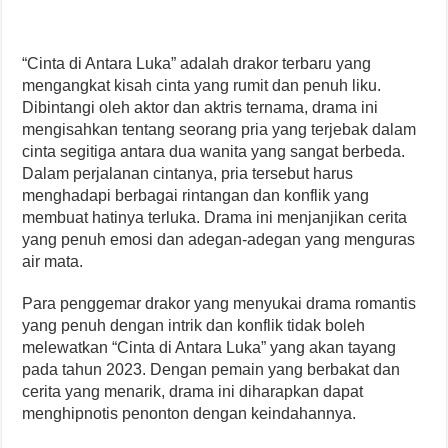
“Cinta di Antara Luka” adalah drakor terbaru yang
mengangkat kisah cinta yang rumit dan penuh liku.
Dibintangi oleh aktor dan aktris ternama, drama ini
mengisahkan tentang seorang pria yang terjebak dalam
cinta segitiga antara dua wanita yang sangat berbeda.
Dalam perjalanan cintanya, pria tersebut harus
menghadapi berbagai rintangan dan konflik yang
membuat hatinya terluka. Drama ini menjanjikan cerita
yang penuh emosi dan adegan-adegan yang menguras
air mata.
Para penggemar drakor yang menyukai drama romantis
yang penuh dengan intrik dan konflik tidak boleh
melewatkan “Cinta di Antara Luka” yang akan tayang
pada tahun 2023. Dengan pemain yang berbakat dan
cerita yang menarik, drama ini diharapkan dapat
menghipnotis penonton dengan keindahannya.