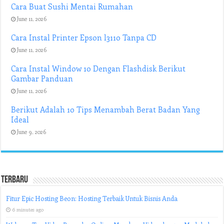
Cara Buat Sushi Mentai Rumahan
June 11, 2026
Cara Instal Printer Epson l3110 Tanpa CD
June 11, 2026
Cara Instal Window 10 Dengan Flashdisk Berikut
Gambar Panduan
June 11, 2026
Berikut Adalah 10 Tips Menambah Berat Badan Yang
Ideal
June 9, 2026
Terbaru
Fitur Epic Hosting Beon: Hosting Terbaik Untuk Bisnis Anda
6 minutes ago