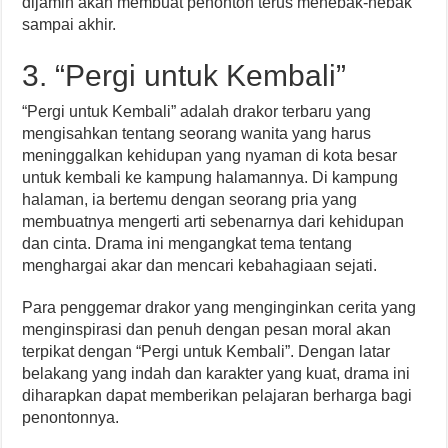
dijamin akan membuat penonton terus menebak-nebak
sampai akhir.
3. “Pergi untuk Kembali”
“Pergi untuk Kembali” adalah drakor terbaru yang
mengisahkan tentang seorang wanita yang harus
meninggalkan kehidupan yang nyaman di kota besar
untuk kembali ke kampung halamannya. Di kampung
halaman, ia bertemu dengan seorang pria yang
membuatnya mengerti arti sebenarnya dari kehidupan
dan cinta. Drama ini mengangkat tema tentang
menghargai akar dan mencari kebahagiaan sejati.
Para penggemar drakor yang menginginkan cerita yang
menginspirasi dan penuh dengan pesan moral akan
terpikat dengan “Pergi untuk Kembali”. Dengan latar
belakang yang indah dan karakter yang kuat, drama ini
diharapkan dapat memberikan pelajaran berharga bagi
penontonnya.