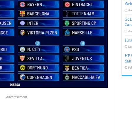
Webs
Au
GoDa
Car
Au
Hos
Ma
HP S
dan
Feb
Advertisement