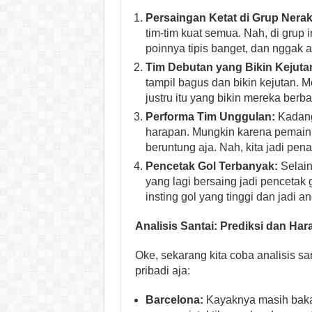
Persaingan Ketat di Grup Nerak
tim-tim kuat semua. Nah, di grup in
poinnya tipis banget, dan nggak a
Tim Debutan yang Bikin Kejuta
tampil bagus dan bikin kejutan.
justru itu yang bikin mereka berb
Performa Tim Unggulan:
Kadang
harapan. Mungkin karena pemainny
beruntung aja. Nah, kita jadi pen
Pencetak Gol Terbanyak:
Selain 
yang lagi bersaing jadi pencetak
insting gol yang tinggi dan jadi a
Analisis Santai: Prediksi dan Ha
Oke, sekarang kita coba analisis san
pribadi aja:
Barcelona:
Kayaknya masih bakal 