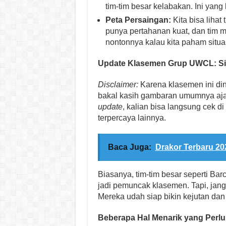
tim-tim besar kelabakan. Ini yang
Peta Persaingan:
Kita bisa liha
punya pertahanan kuat, dan tim ma
nontonnya kalau kita paham situ
Update Klasemen Grup UWCL: S
Disclaimer:
Karena klasemen ini din
bakal kasih gambaran umumnya aja 
update
, kalian bisa langsung cek d
terpercaya lainnya.
Baca Juga:
Drakor Terbaru 20
Biasanya, tim-tim besar seperti Ba
jadi pemuncak klasemen. Tapi, janga
Mereka udah siap bikin kejutan dan 
Beberapa Hal Menarik yang Perlu 