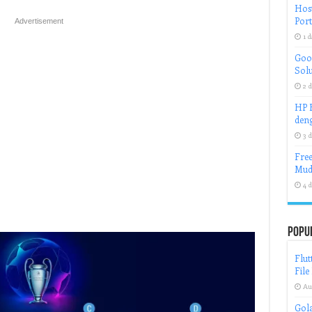
Host
Port
Advertisement
1 d
Goog
Solu
2 d
HP H
deng
3 d
Free
Mud
4 d
Popu
Flut
File
Au
Gola