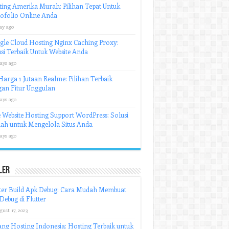
ing Amerika Murah: Pilihan Tepat Untuk
ofolio Online Anda
ay ago
le Cloud Hosting Nginx Caching Proxy:
si Terbaik Untuk Website Anda
ays ago
arga 1 Jutaan Realme: Pilihan Terbaik
an Fitur Unggulan
ays ago
 Website Hosting Support WordPress: Solusi
ah untuk Mengelola Situs Anda
ays ago
ler
ter Build Apk Debug: Cara Mudah Membuat
 Debug di Flutter
gust 17, 2023
ng Hosting Indonesia: Hosting Terbaik untuk