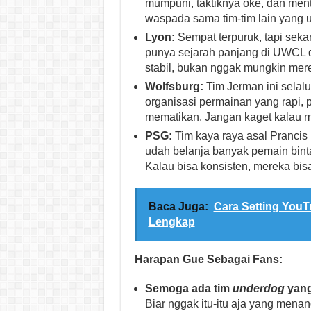
mumpuni, taktiknya oke, dan menta
waspada sama tim-tim lain yang u
Lyon:
Sempat terpuruk, tapi seka
punya sejarah panjang di UWCL d
stabil, bukan nggak mungkin mere
Wolfsburg:
Tim Jerman ini selal
organisasi permainan yang rapi, 
mematikan. Jangan kaget kalau me
PSG:
Tim kaya raya asal Prancis
udah belanja banyak pemain binta
Kalau bisa konsisten, mereka bisa
Baca Juga:
Cara Setting You
Lengkap
Harapan Gue Sebagai Fans:
Semoga ada tim
underdog
yang
Biar nggak itu-itu aja yang menan