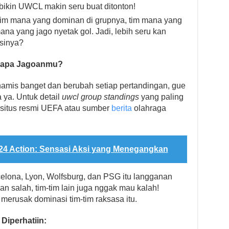
 bikin UWCL makin seru buat ditonton!
t tim mana yang dominan di grupnya, tim mana yang
na yang jago nyetak gol. Jadi, lebih seru kan
asinya?
iapa Jagoanmu?
amis banget dan berubah setiap pertandingan, gue
ya. Untuk detail
uwcl group standings
yang paling
i situs resmi UEFA atau sumber
berita
olahraga
24 Action: Sensasi Aksi yang Menegangkan
rcelona, Lyon, Wolfsburg, dan PSG itu langganan
n salah, tim-tim lain juga nggak mau kalah!
merusak dominasi tim-tim raksasa itu.
Diperhatiin: