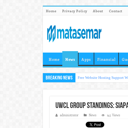
Home
Privacy Policy
About
Contact
Home
News
Apps
Finansial
Ga
Breaking News
Free Website Hosting Support W
UWCL Group Standings: Siapa
administrator
News
145 Views