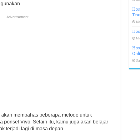
igunakan.
Hos
Tra
Advertisement
Ma
Hos
Ma
Host
Onl
Se
ini akan membahas beberapa metode untuk
ponsel Vivo. Selain itu, kamu juga akan belajar
ak terjadi lagi di masa depan.