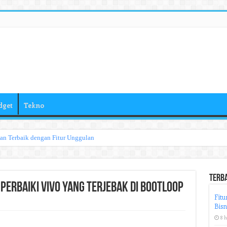
dget
Tekno
han Terbaik dengan Fitur Unggulan
Terb
perbaiki Vivo yang Terjebak di Bootloop
Fitu
Bisn
8 