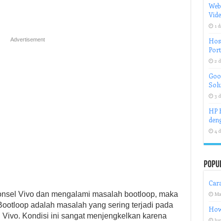
Web
Vid
1 d
Advertisement
Host
Port
2 d
Goog
Solu
3 d
HP H
deng
4 d
Popu
Cara
nsel Vivo dan mengalami masalah bootloop, maka
Ma
Bootloop adalah masalah yang sering terjadi pada
How 
 Vivo. Kondisi ini sangat menjengkelkan karena
Jun