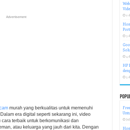
Web
Vid
2 d
Advertisement
Host
Port
3 d
Goog
Solu
4 d
HP H
deng
5 d
Popu
Free
 cam
murah yang berkualitas untuk memenuhi
Untu
lam era digital seperti sekarang ini, video
Jul
u cara terbaik untuk berkomunikasi dan
eman, atau keluarga yang jauh dari kita. Dengan
Host