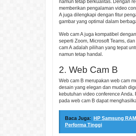
namun tetap berkualitas. Dengan reso
memberikan pengalaman video confe
A juga dilengkapi dengan fitur pen
gambar yang optimal dalam berbaga
Web cam A juga kompatibel dengan 
seperti Zoom, Microsoft Teams, da
cam A adalah pilihan yang tepat 
namun tetap handal.
2. Web Cam B
Web cam B merupakan web cam mura
desain yang elegan dan mudah dig
kebutuhan video conference Anda. Re
pada web cam B dapat menghasilka
Baca Juga:
HP Samsung RAM 8
Performa Tinggi