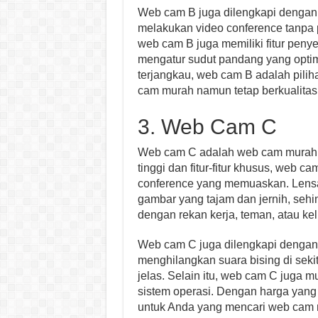
Web cam B juga dilengkapi dengan 
melakukan video conference tanpa p
web cam B juga memiliki fitur pe
mengatur sudut pandang yang optim
terjangkau, web cam B adalah pili
cam murah namun tetap berkualitas
3. Web Cam C
Web cam C adalah web cam murah y
tinggi dan fitur-fitur khusus, web
conference yang memuaskan. Lensa
gambar yang tajam dan jernih, seh
dengan rekan kerja, teman, atau ke
Web cam C juga dilengkapi dengan 
menghilangkan suara bising di seki
jelas. Selain itu, web cam C juga
sistem operasi. Dengan harga yang 
untuk Anda yang mencari web cam 