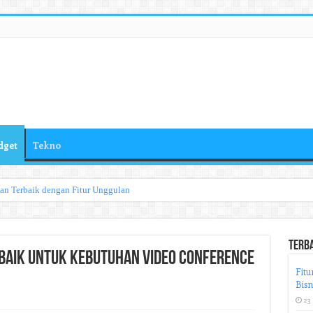
dget
Tekno
han Terbaik dengan Fitur Unggulan
Terb
rbaik untuk Kebutuhan Video Conference
Fitu
Bisn
23