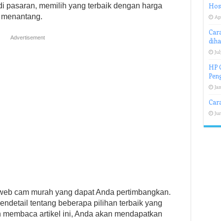
i pasaran, memilih yang terbaik dengan harga
Host
g menantang.
Apr
Cara
Advertisement
dih
Jul
HP O
Pen
Jan
Car
Jun
 web cam murah yang dapat Anda pertimbangkan.
detail tentang beberapa pilihan terbaik yang
an membaca artikel ini, Anda akan mendapatkan