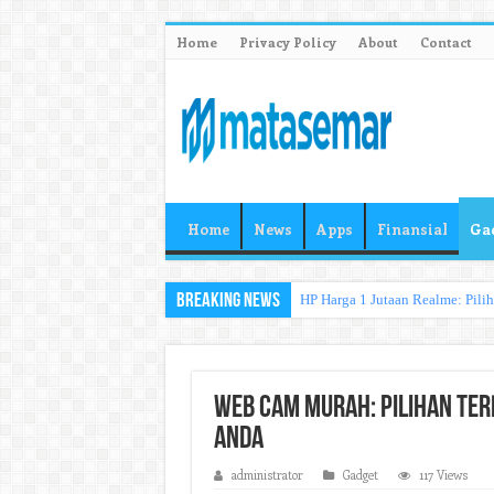
Home
Privacy Policy
About
Contact
Home
News
Apps
Finansial
Ga
Breaking News
HP Harga 1 Jutaan Realme: Pili
Web Cam Murah: Pilihan Te
Anda
administrator
Gadget
117 Views