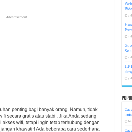
Web
Vid
2 d
Advertisement
Host
Port
3 d
Goog
Solu
4 d
HP H
deng
5 d
Popu
Cara
utuhan penting bagi banyak orang. Namun, tidak
untu
i secara gratis atau stabil. Jika Anda sedang
No
 akses wifi, tetapi ingin tetap terhubung dengan
 jangan khawatir! Ada beberapa cara sederhana
Car