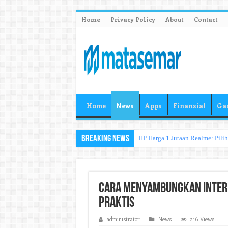
Home
Privacy Policy
About
Contact
Home
News
Apps
Finansial
Ga
Breaking News
HP Harga 1 Jutaan Realme: Pili
Cara Menyambungkan Intern
Praktis
administrator
News
216 Views