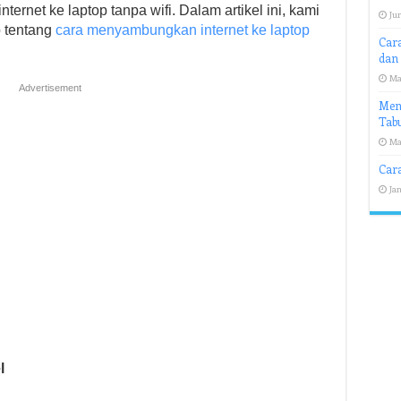
ernet ke laptop tanpa wifi. Dalam artikel ini, kami
Jun
 tentang
cara menyambungkan internet ke laptop
Cara
dan 
Ma
Advertisement
Men
Tab
Ma
Car
Jan
l