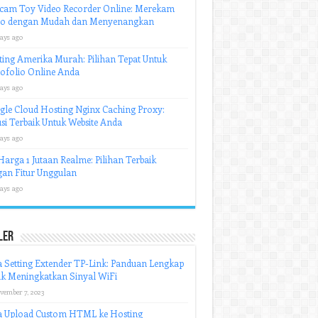
cam Toy Video Recorder Online: Merekam
eo dengan Mudah dan Menyenangkan
ays ago
ing Amerika Murah: Pilihan Tepat Untuk
ofolio Online Anda
ays ago
le Cloud Hosting Nginx Caching Proxy:
si Terbaik Untuk Website Anda
ays ago
arga 1 Jutaan Realme: Pilihan Terbaik
an Fitur Unggulan
ays ago
ler
 Setting Extender TP-Link: Panduan Lengkap
k Meningkatkan Sinyal WiFi
vember 7, 2023
a Upload Custom HTML ke Hosting