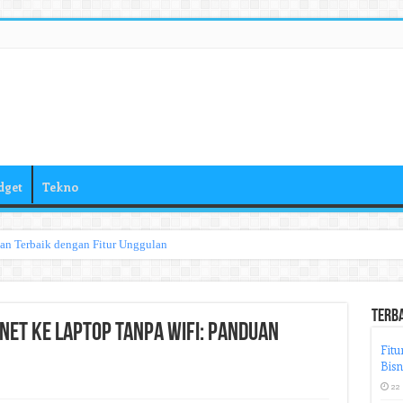
dget
Tekno
han Terbaik dengan Fitur Unggulan
Terb
et ke Laptop Tanpa Wifi: Panduan
Fitu
Bisn
22