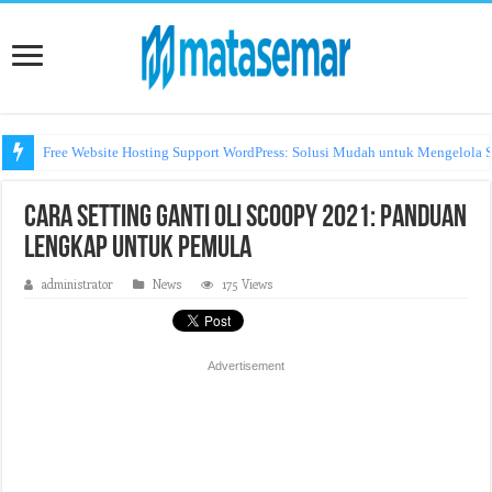
Free Website Hosting Support WordPress: Solusi Mudah untuk Mengelola S
Cara Install Python di Hosting
Cara Setting Ganti Oli Scoopy 2021: Panduan
Lengkap untuk Pemula
administrator
News
175 Views
Advertisement