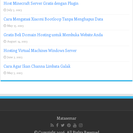
Host Minecraft Server Gratis dengan Plugin
July 5, 2023
Cara Mengatasi Xiaomi Bootloop Tanpa Menghapus Data
May 15, 2023
Gratis Beli Domain Hosting untuk Membuka Website Anda
August 14, 2023
Hosting Virtual Machines Windows Server
June 3, 2023
Cara Agar Ikan Channa Limbata Galak
May 5, 2023
Matasemar
© Copyright 2026, All Rights Reserved