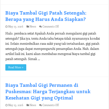
Biaya Tambal Gigi Patah Setengah:
Berapa yang Harus Anda Siapkan?
on
May 23, 2026
News
Comments Off
Biaya
Halo, pembaca setia! Apakah Anda pernah mengalami gigi patah
Tambal
Gigi
setengah? Jika iya, tentu Anda tahu betapa tidak nyamannya kondisi
Patah
ini. Selain menimbulkan rasa sakit yang tak tertahankan, gigi patah
Setengah:
Berapa
setengah juga dapat mempengaruhi penampilan Anda. Nah, dalam
yang
artikel kali ini, kami akan membahas mengenai biaya tambal gigi
Harus
patah setengah. Simak …
Anda
Siapkan?
Read More »
Biaya Tambal Gigi Permanen di
Puskesmas: Harga Terjangkau untuk
Kesehatan Gigi yang Optimal
on
May 23, 2026
News
Comments Off
Biaya