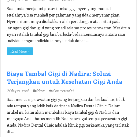
Cara
Saat anda menjalani proses tambal gigi, nyeri yang muncul
Menghilangkan
Nyeri
setelahnya bisa menjadi pengalaman yang tidak menyenangkan.
Setelah
Nyeri ini umumnya disebabkan oleh peradangan atau iritasi pada
Tambal
Gigi:
jaringan gigi dan gusi yang terjadi selama proses perawatan. Meskipun
Tips
nyeri setelah tambal gigi bisa berbeda-beda intensitasnya antara satu
Ampuh
individu dengan individu lainnya, tidak dapat …
dan
Alami
Read More »
Biaya Tambal Gigi di Nadira: Solusi
Terjangkau untuk Kesehatan Gigi Anda
on
May 22, 2026
News
Comments Off
Biaya
Saat mencari perawatan gigi yang terjangkau dan berkualitas, tidak
Tambal
Gigi
ada tempat yang lebih baik daripada Nadira Dental Clinic. Dalam
di
artikel ini, kami akan membahas biaya tambal gigi di Nadira dan
Nadira:
Solusi
mengapa Anda harus memilih Nadira sebagai tempat perawatan gigi
Terjangkau
Anda. Nadira Dental Clinic adalah klinik gigi terkemuka yang terletak
untuk
di …
Kesehatan
Gigi