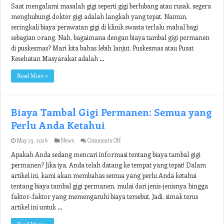
Saat mengalami masalah gigi seperti gigi berlubang atau rusak, segera
Tambal
Gigi
menghubungi dokter gigi adalah langkah yang tepat. Namun,
Permanen
seringkali biaya perawatan gigi di klinik swasta terlalu mahal bagi
di
Puskesmas:
sebagian orang. Nah, bagaimana dengan biaya tambal gigi permanen
Harga
di puskesmas? Mari kita bahas lebih lanjut. Puskesmas atau Pusat
Terjangkau
Kesehatan Masyarakat adalah …
untuk
Kesehatan
Gigi
Read More »
yang
Optimal
Biaya Tambal Gigi Permanen: Semua yang
Perlu Anda Ketahui
on
May 23, 2026
News
Comments Off
Biaya
Apakah Anda sedang mencari informasi tentang biaya tambal gigi
Tambal
Gigi
permanen? Jika iya, Anda telah datang ke tempat yang tepat! Dalam
Permanen:
artikel ini, kami akan membahas semua yang perlu Anda ketahui
Semua
yang
tentang biaya tambal gigi permanen, mulai dari jenis-jenisnya hingga
Perlu
faktor-faktor yang memengaruhi biaya tersebut. Jadi, simak terus
Anda
artikel ini untuk …
Ketahui