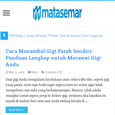
HP Harga 1 Jutaan Realme: Pilihan Terbaik dengan Fitur Unggulan
Cara Menambal Gigi Patah Sendiri:
Panduan Lengkap untuk Merawat Gigi
Anda
on
May 23, 2026
News
Comments Off
Cara
Saat gigi Anda mengalami kecelakaan atau cedera tiba-tiba, seperti gigi
Menambal
Gigi
yang patah, tentu saja Anda ingin segera mencari solusi agar tidak
Patah
mengalami rasa sakit yang berkepanjangan. Namun, tidak selalu
Sendiri:
Panduan
mungkin untuk segera pergi ke dokter gigi, terutama jika kejadian ini
Lengkap
terjadi di malam hari atau saat Anda sedang berada di …
untuk
Merawat
Read More »
Gigi
Anda