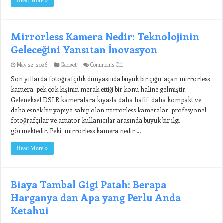
Read More »
Mirrorless Kamera Nedir: Teknolojinin
Geleceğini Yansıtan İnovasyon
on
May 22, 2026
Gadget
Comments Off
Mirrorless
Son yıllarda fotoğrafçılık dünyasında büyük bir çığır açan mirrorless
Kamera
Nedir:
kamera, pek çok kişinin merak ettiği bir konu haline gelmiştir.
Teknolojinin
Geleneksel DSLR kameralara kıyasla daha hafif, daha kompakt ve
Geleceğini
Yansıtan
daha esnek bir yapıya sahip olan mirrorless kameralar, profesyonel
İnovasyon
fotoğrafçılar ve amatör kullanıcılar arasında büyük bir ilgi
görmektedir. Peki, mirrorless kamera nedir …
Read More »
Biaya Tambal Gigi Patah: Berapa
Harganya dan Apa yang Perlu Anda
Ketahui