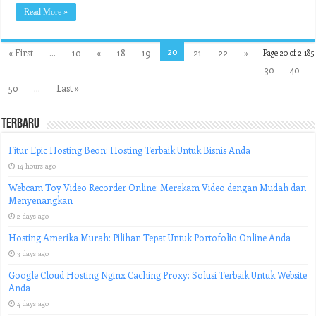
Anda
Read More »
20
« First
...
10
«
18
19
21
22
»
Page 20 of 2,185
30
40
50
...
Last »
Terbaru
Fitur Epic Hosting Beon: Hosting Terbaik Untuk Bisnis Anda
14 hours ago
Webcam Toy Video Recorder Online: Merekam Video dengan Mudah dan
Menyenangkan
2 days ago
Hosting Amerika Murah: Pilihan Tepat Untuk Portofolio Online Anda
3 days ago
Google Cloud Hosting Nginx Caching Proxy: Solusi Terbaik Untuk Website
Anda
4 days ago