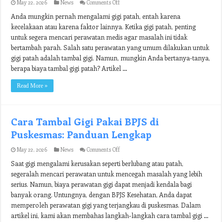
on
May 22, 2026
News
Comments Off
Biaya
Anda mungkin pernah mengalami gigi patah, entah karena
Tambal
Gigi
kecelakaan atau karena faktor lainnya. Ketika gigi patah, penting
Patah:
untuk segera mencari perawatan medis agar masalah ini tidak
Berapa
Harganya
bertambah parah. Salah satu perawatan yang umum dilakukan untuk
dan
gigi patah adalah tambal gigi. Namun, mungkin Anda bertanya-tanya,
Apa
berapa biaya tambal gigi patah? Artikel …
yang
Perlu
Anda
Read More »
Ketahui
Cara Tambal Gigi Pakai BPJS di
Puskesmas: Panduan Lengkap
on
May 22, 2026
News
Comments Off
Cara
Saat gigi mengalami kerusakan seperti berlubang atau patah,
Tambal
Gigi
segeralah mencari perawatan untuk mencegah masalah yang lebih
Pakai
serius. Namun, biaya perawatan gigi dapat menjadi kendala bagi
BPJS
di
banyak orang. Untungnya, dengan BPJS Kesehatan, Anda dapat
Puskesmas:
memperoleh perawatan gigi yang terjangkau di puskesmas. Dalam
Panduan
artikel ini, kami akan membahas langkah-langkah cara tambal gigi …
Lengkap