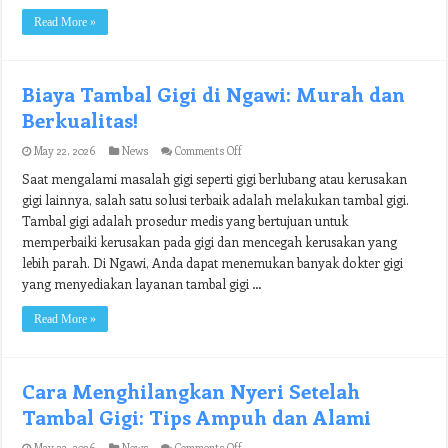
Read More »
Biaya Tambal Gigi di Ngawi: Murah dan
Berkualitas!
on
May 22, 2026
News
Comments Off
Biaya
Saat mengalami masalah gigi seperti gigi berlubang atau kerusakan
Tambal
Gigi
gigi lainnya, salah satu solusi terbaik adalah melakukan tambal gigi.
di
Tambal gigi adalah prosedur medis yang bertujuan untuk
Ngawi:
Murah
memperbaiki kerusakan pada gigi dan mencegah kerusakan yang
dan
lebih parah. Di Ngawi, Anda dapat menemukan banyak dokter gigi
Berkualitas!
yang menyediakan layanan tambal gigi …
Read More »
Cara Menghilangkan Nyeri Setelah
Tambal Gigi: Tips Ampuh dan Alami
on
May 22, 2026
News
Comments Off